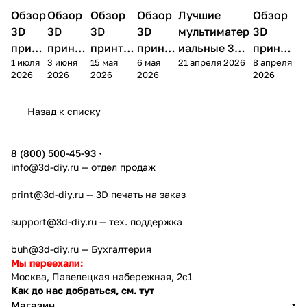
Обзор
3D
Обзор
3D
Обзор
3D
Обзор
3D
Лучшие
Обзор
3D
3D принтеры
принтеры
принтеры
принтеры
принтеры
принтер
3D
3D
3D
3D
мультиматер
3D
принт
принте
принтер
принте
иальные 3D
принте
1 июля
3 июня
15 мая
6 мая
21 апреля 2026
8 апреля
ера
ра
а
ра
принтеры на
ра
2026
2026
2026
2026
2026
Bamb
Anycubi
FlashFo
Bambu
начало 2026
FlashF
u A2L
c Kobra
rge
Lab
года
orge
Назад к списку
4
Creator
X2D
AD5X
5
8 (800) 500-45-93
info@3d-diy.ru
— отдел продаж
print@3d-diy.ru
— 3D печать на заказ
support@3d-diy.ru
— тех. поддержка
buh@3d-diy.ru
— Бухгалтерия
Мы переехали:
Москва, Павелецкая набережная, 2с1
Как до нас добраться, см. тут
Магазин