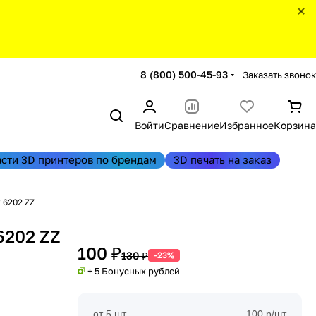
8 (800) 500-45-93
Заказать звонок
Войти
Сравнение
Избранное
Корзина
асти 3D принтеров по брендам
3D печать на заказ
 6202 ZZ
6202 ZZ
100 ₽
130 ₽
-23%
+ 5 Бонусных рублей
от 5 шт
100 р/шт