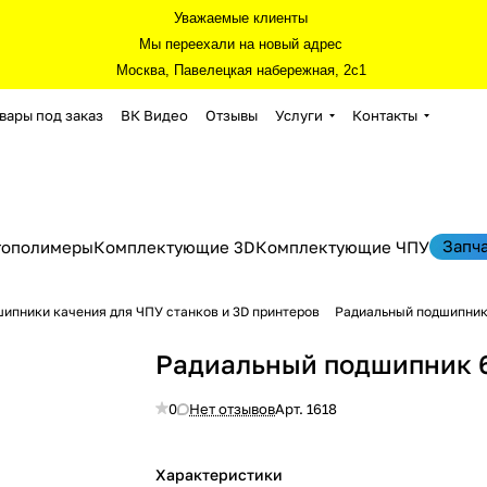
Уважаемые клиенты
Мы переехали на новый адрес
Москва, Павелецкая набережная, 2с1
вары под заказ
ВК Видео
Отзывы
Услуги
Контакты
Запч
тополимеры
Комплектующие 3D
Комплектующие ЧПУ
ипники качения для ЧПУ станков и 3D принтеров
Радиальный подшипник
Радиальный подшипник 
0
Нет отзывов
Арт.
1618
Характеристики