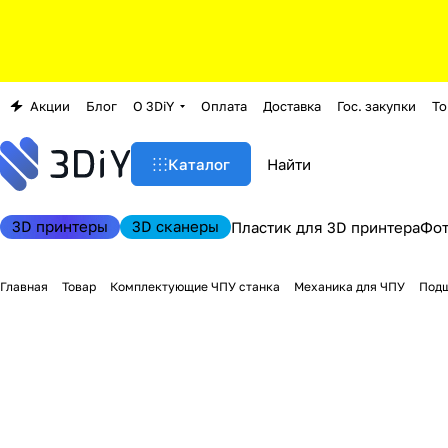
Акции
Блог
О 3DiY
Оплата
Доставка
Гос. закупки
То
Каталог
3D принтеры
3D сканеры
Пластик для 3D принтера
Фо
Главная
Товар
Комплектующие ЧПУ станка
Механика для ЧПУ
Подш