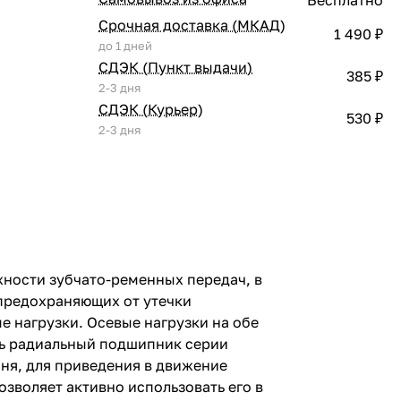
Срочная доставка (МКАД)
1 490 ₽
до 1 дней
СДЭК (Пункт выдачи)
385 ₽
2-3 дня
СДЭК (Курьер)
530 ₽
2-3 дня
ности зубчато-ременных передач, в
 предохраняющих от утечки
 нагрузки. Осевые нагрузки на обе
ть радиальный подшипник серии
мня, для приведения в движение
зволяет активно использовать его в