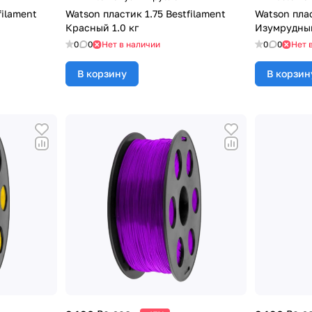
filament
Watson пластик 1.75 Bestfilament
Watson плас
Красный 1.0 кг
Изумрудный
0
0
Нет в наличии
0
0
Нет 
В корзину
В корзин