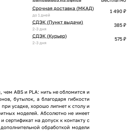
Срочная доставка (МКАД)
1 490 ₽
до 1 дней
СДЭК (Пункт выдачи)
385 ₽
2-3 дня
СДЭК (Курьер)
575 ₽
2-3 дня
, чем ABS и PLA: нить не обломится и
нов, бутылок, а благодаря гибкости
при усадке, хорошо липнет к столу и
аритных моделей. Абсолютно не имеет
и сертификат на допуск к контакту с
С дополнительной обработкой модели