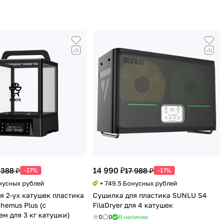
14 990 ₽
 388 ₽
17 988 ₽
-17%
-17%
онусных рублей
+ 749.5 Бонусных рублей
я 2-ух катушек пластика
Сушилка для пластика SUNLU S4
hemus Plus (с
FilaDryer для 4 катушек
м для 3 кг катушки)
0
0
В наличии