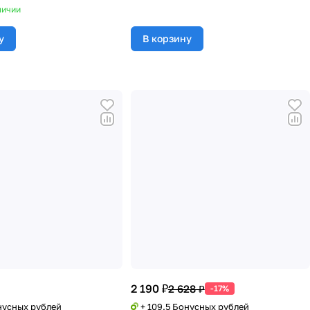
личии
у
В корзину
2 190 ₽
2 628 ₽
-17%
нусных рублей
+ 109.5 Бонусных рублей