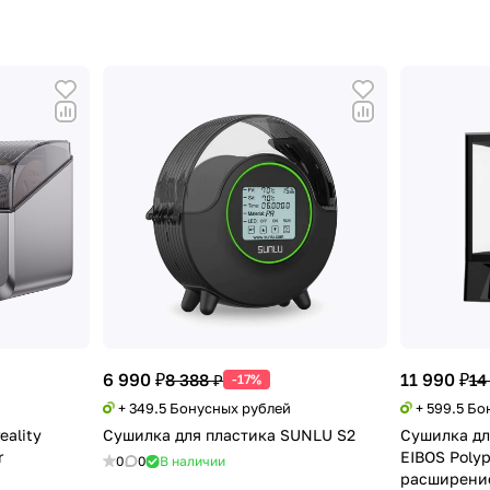
6 990 ₽
11 990 ₽
8 388 ₽
14
-17%
+ 349.5 Бонусных рублей
+ 599.5 Б
eality
Сушилка для пластика SUNLU S2
Сушилка дл
r
EIBOS Polyp
0
0
В наличии
расширение