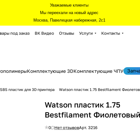
Уважаемые клиенты
Мы переехали на новый адрес
Москва, Павелецкая набережная, 2с1
вары под заказ
ВК Видео
Отзывы
Услуги
Контакты
Запч
тополимеры
Комплектующие 3D
Комплектующие ЧПУ
SBS пластик для 3D принтера
Watson пластик 1.75 Bestfilament Фиолетов
Watson пластик 1.75
Bestfilament Фиолетовый 
0
Нет отзывов
Арт.
3216