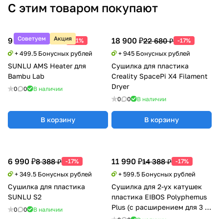
С этим товаром покупают
Советуем
Акция
9 990 ₽
18 900 ₽
20 388 ₽
22 680 ₽
-51%
-17%
+ 499.5 Бонусных рублей
+ 945 Бонусных рублей
SUNLU AMS Heater для
Сушилка для пластика
Bambu Lab
Creality SpacePi X4 Filament
Dryer
0
0
В наличии
0
0
В наличии
В корзину
В корзину
6 990 ₽
11 990 ₽
8 388 ₽
14 388 ₽
-17%
-17%
+ 349.5 Бонусных рублей
+ 599.5 Бонусных рублей
Сушилка для пластика
Сушилка для 2-ух катушек
SUNLU S2
пластика EIBOS Polyphemus
Plus (с расширением для 3 кг
0
0
В наличии
катушки)