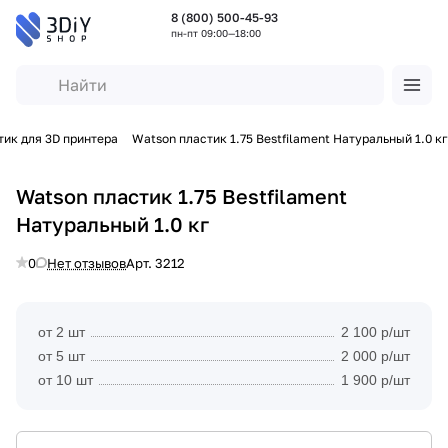
8 (800) 500-45-93
пн-пт 09:00—18:00
тик для 3D принтера
Watson пластик 1.75 Bestfilament Натуральный 1.0 кг
Watson пластик 1.75 Bestfilament
Натуральный 1.0 кг
0
Нет отзывов
Арт.
3212
от 2 шт
2 100 р/шт
от 5 шт
2 000 р/шт
от 10 шт
1 900 р/шт