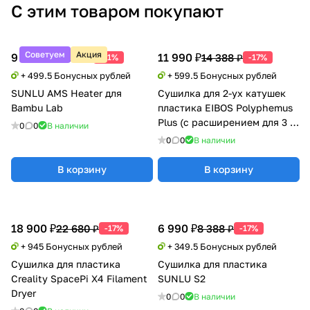
С этим товаром покупают
Советуем
Акция
9 990 ₽
11 990 ₽
20 388 ₽
14 388 ₽
-51%
-17%
+ 499.5 Бонусных рублей
+ 599.5 Бонусных рублей
SUNLU AMS Heater для
Сушилка для 2-ух катушек
Bambu Lab
пластика EIBOS Polyphemus
Plus (с расширением для 3 кг
0
0
В наличии
катушки)
0
0
В наличии
В корзину
В корзину
18 900 ₽
6 990 ₽
22 680 ₽
8 388 ₽
-17%
-17%
+ 945 Бонусных рублей
+ 349.5 Бонусных рублей
Сушилка для пластика
Сушилка для пластика
Creality SpacePi X4 Filament
SUNLU S2
Dryer
0
0
В наличии