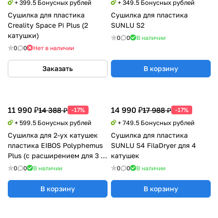
+ 399.5 Бонусных рублей
+ 349.5 Бонусных рублей
Сушилка для пластика
Сушилка для пластика
Creality Space Pi Plus (2
SUNLU S2
катушки)
0
0
В наличии
0
0
Нет в наличии
Заказать
В корзину
11 990 ₽
14 990 ₽
14 388 ₽
17 988 ₽
-17%
-17%
+ 599.5 Бонусных рублей
+ 749.5 Бонусных рублей
Сушилка для 2-ух катушек
Сушилка для пластика
пластика EIBOS Polyphemus
SUNLU S4 FilaDryer для 4
Plus (с расширением для 3 кг
катушек
катушки)
0
0
В наличии
0
0
В наличии
В корзину
В корзину