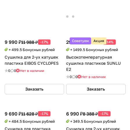
Советуем
Акция
9 990 ₽
29 990 ₽
11 988 ₽
34 788 ₽
-17%
-14%
+ 499.5 Бонусных рублей
+ 1499.5 Бонусных рублей
Сушилка для 2-ух катушек
Высокотемпературная
пластика EIBOS CYCLOPES
сушилка пластиков SUNLU
E2
0
0
Нет в наличии
0
0
Нет в наличии
Заказать
Заказать
9 690 ₽
6 990 ₽
11 628 ₽
8 388 ₽
-17%
-17%
+ 484.5 Бонусных рублей
+ 349.5 Бонусных рублей
Сушилка для пластика
Сушилка для 2-ух катушек