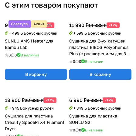
С этим товаром покупают
Советуем
Акция
9 990 ₽
11 990 ₽
20 388 ₽
14 388 ₽
-51%
-17%
+ 499.5 Бонусных рублей
+ 599.5 Бонусных рублей
SUNLU AMS Heater для
Сушилка для 2-ух катушек
Bambu Lab
пластика EIBOS Polyphemus
Plus (с расширением для 3 кг
0
0
В наличии
катушки)
0
0
В наличии
В корзину
В корзину
18 900 ₽
6 990 ₽
22 680 ₽
8 388 ₽
-17%
-17%
+ 945 Бонусных рублей
+ 349.5 Бонусных рублей
Сушилка для пластика
Сушилка для пластика
Creality SpacePi X4 Filament
SUNLU S2
Dryer
0
0
В наличии