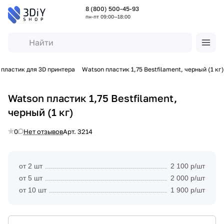
8 (800) 500-45-93
пн-пт 09:00—18:00
 пластик для 3D принтера
Watson пластик 1,75 Bestfilament, черный (1 кг)
Watson пластик 1,75 Bestfilament,
черный (1 кг)
0
Нет отзывов
Арт.
3214
от 2 шт
2 100 р/шт
от 5 шт
2 000 р/шт
от 10 шт
1 900 р/шт