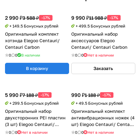
2 990 ₽
9 990 ₽
3 588 ₽
11 988 ₽
-17%
-17%
+ 149.5 Бонусных рублей
+ 499.5 Бонусных рублей
Оригинальный комплект
Оригинальный набор
хотэнда Elegoo Centauri/
аксессуаров Elegoo
Centauri Carbon
Centauri/ Centauri Carbon
0
0
В наличии
0
0
Нет в наличии
В корзину
Заказать
5 990 ₽
990 ₽
7 188 ₽
1 188 ₽
-17%
-17%
+ 299.5 Бонусных рублей
+ 49.5 Бонусных рублей
Оригинальный набор
Оригинальный комплект
двухсторонних PEI пластин
антивибрационных ножек (4
(3 шт) Elegoo Centauri/
шт) Elegoo Centauri/ Centauri
Centauri Carbon
Carbon
0
0
Нет в наличии
0
0
Нет в наличии