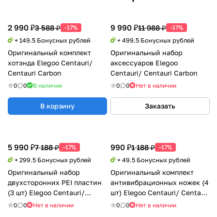
2 990 ₽
9 990 ₽
3 588 ₽
11 988 ₽
-17%
-17%
+ 149.5 Бонусных рублей
+ 499.5 Бонусных рублей
Оригинальный комплект
Оригинальный набор
хотэнда Elegoo Centauri/
аксессуаров Elegoo
Centauri Carbon
Centauri/ Centauri Carbon
0
0
В наличии
0
0
Нет в наличии
В корзину
Заказать
5 990 ₽
990 ₽
7 188 ₽
1 188 ₽
-17%
-17%
+ 299.5 Бонусных рублей
+ 49.5 Бонусных рублей
Оригинальный набор
Оригинальный комплект
двухсторонних PEI пластин
антивибрационных ножек (4
(3 шт) Elegoo Centauri/
шт) Elegoo Centauri/ Centauri
Centauri Carbon
Carbon
0
0
Нет в наличии
0
0
Нет в наличии