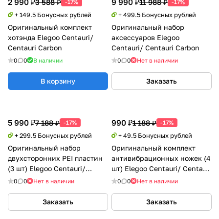
2 990 ₽
9 990 ₽
3 588 ₽
11 988 ₽
-17%
-17%
+ 149.5 Бонусных рублей
+ 499.5 Бонусных рублей
Оригинальный комплект
Оригинальный набор
хотэнда Elegoo Centauri/
аксессуаров Elegoo
Centauri Carbon
Centauri/ Centauri Carbon
0
0
В наличии
0
0
Нет в наличии
В корзину
Заказать
5 990 ₽
990 ₽
7 188 ₽
1 188 ₽
-17%
-17%
+ 299.5 Бонусных рублей
+ 49.5 Бонусных рублей
Оригинальный набор
Оригинальный комплект
двухсторонних PEI пластин
антивибрационных ножек (4
(3 шт) Elegoo Centauri/
шт) Elegoo Centauri/ Centauri
Centauri Carbon
Carbon
0
0
Нет в наличии
0
0
Нет в наличии
Заказать
Заказать