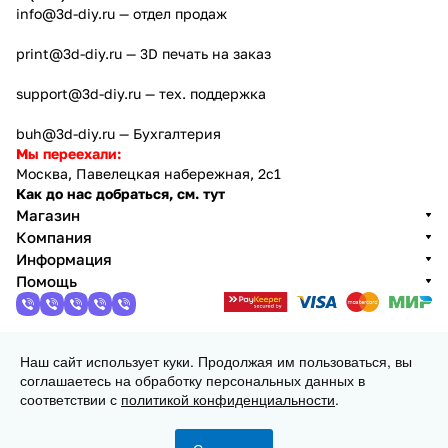
info@3d-diy.ru
— отдел продаж
print@3d-diy.ru
— 3D печать на заказ
support@3d-diy.ru
— тех. поддержка
buh@3d-diy.ru
— Бухгалтерия
Мы переехали:
Москва, Павелецкая набережная, 2с1
Как до нас добраться, см. тут
Магазин
Компания
Информация
Помощь
Наш сайт использует куки. Продолжая им пользоваться, вы
2013 - 2026 © 3DiY (Тридиай) - интернет-магазин
соглашаетесь на обработку персональных данных в
комплектующих для 3D принтеров, ЧПУ станков и
соответствии с
политикой конфиденциальности
.
робототехники
Конфиденциальность
Оферта