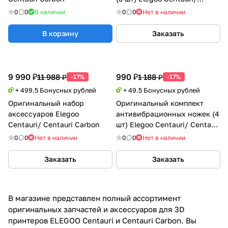
Centauri Carbon
0
0
В наличии
0
0
Нет в наличии
В корзину
Заказать
9 990 ₽
990 ₽
11 988 ₽
1 188 ₽
-17%
-17%
+ 499.5 Бонусных рублей
+ 49.5 Бонусных рублей
Оригинальный набор
Оригинальный комплект
аксессуаров Elegoo
антивибрационных ножек (4
Centauri/ Centauri Carbon
шт) Elegoo Centauri/ Centauri
Carbon
0
0
Нет в наличии
0
0
Нет в наличии
Заказать
Заказать
В магазине представлен полный ассортимент
оригинальных запчастей и аксессуаров для 3D
принтеров ELEGOO Centauri и Centauri Carbon. Вы