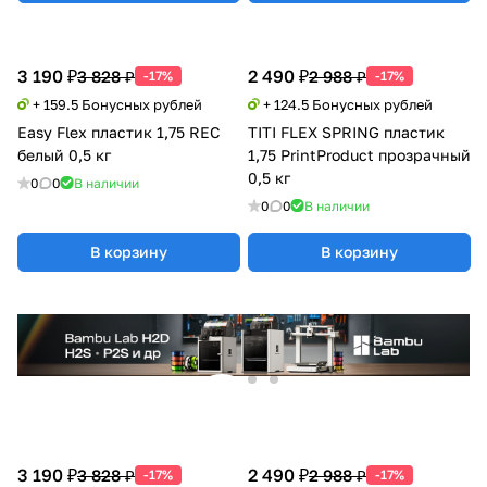
3 190 ₽
2 490 ₽
3 828 ₽
2 988 ₽
-17%
-17%
+ 159.5 Бонусных рублей
+ 124.5 Бонусных рублей
Easy Flex пластик 1,75 REC
TITI FLEX SPRING пластик
белый 0,5 кг
1,75 PrintProduct прозрачный
0,5 кг
0
0
В наличии
0
0
В наличии
В корзину
В корзину
3 190 ₽
2 490 ₽
3 828 ₽
2 988 ₽
-17%
-17%