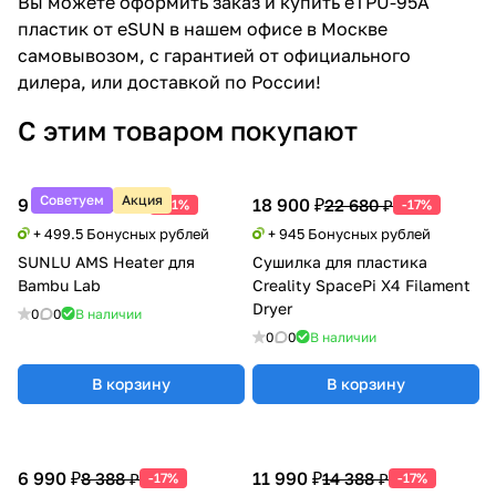
Вы можете оформить заказ и купить eTPU-95A
пластик от eSUN в нашем офисе в Москве
самовывозом, с гарантией от официального
дилера, или доставкой по России!
С этим товаром покупают
Советуем
Акция
9 990 ₽
18 900 ₽
20 388 ₽
22 680 ₽
-51%
-17%
+ 499.5 Бонусных рублей
+ 945 Бонусных рублей
SUNLU AMS Heater для
Сушилка для пластика
Bambu Lab
Creality SpacePi X4 Filament
Dryer
0
0
В наличии
0
0
В наличии
В корзину
В корзину
6 990 ₽
11 990 ₽
8 388 ₽
14 388 ₽
-17%
-17%