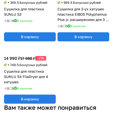
+ 349.5 Бонусных рублей
+ 599.5 Бонусных рублей
Сушилка для пластика
Сушилка для 2-ух катушек
SUNLU S2
пластика EIBOS Polyphemus
Plus (с расширением для 3 кг
0
0
В наличии
катушки)
0
0
В наличии
В корзину
В корзину
14 990 ₽
17 988 ₽
-17%
+ 749.5 Бонусных рублей
Сушилка для пластика
SUNLU S4 FilaDryer для 4
катушек
0
0
В наличии
В корзину
Вам также может понравиться