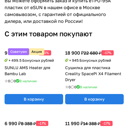
Вы можете оформить заказ и купить eTPU-95A
пластик от eSUN в нашем офисе в Москве
самовывозом, с гарантией от официального
дилера, или доставкой по России!
С этим товаром покупают
Советуем
Акция
9 990 ₽
18 900 ₽
20 388 ₽
22 680 ₽
-51%
-17%
+ 499.5 Бонусных рублей
+ 945 Бонусных рублей
SUNLU AMS Heater для
Сушилка для пластика
Bambu Lab
Creality SpacePi X4 Filament
Dryer
0
0
В наличии
0
0
В наличии
В корзину
В корзину
6 990 ₽
11 990 ₽
8 388 ₽
14 388 ₽
-17%
-17%