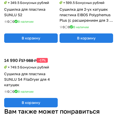
+ 349.5 Бонусных рублей
+ 599.5 Бонусных рублей
Сушилка для пластика
Сушилка для 2-ух катушек
SUNLU S2
пластика EIBOS Polyphemus
Plus (с расширением для 3 кг
0
0
В наличии
катушки)
0
0
В наличии
В корзину
В корзину
14 990 ₽
17 988 ₽
-17%
+ 749.5 Бонусных рублей
Сушилка для пластика
SUNLU S4 FilaDryer для 4
катушек
0
0
В наличии
В корзину
Вам также может понравиться