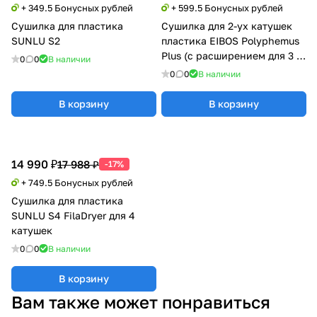
+ 349.5 Бонусных рублей
+ 599.5 Бонусных рублей
Сушилка для пластика
Сушилка для 2-ух катушек
SUNLU S2
пластика EIBOS Polyphemus
Plus (с расширением для 3 кг
0
0
В наличии
катушки)
0
0
В наличии
В корзину
В корзину
14 990 ₽
17 988 ₽
-17%
+ 749.5 Бонусных рублей
Сушилка для пластика
SUNLU S4 FilaDryer для 4
катушек
0
0
В наличии
В корзину
Вам также может понравиться