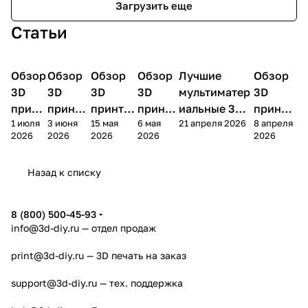
Загрузить еще
Статьи
Обзор
3D
Обзор
3D
Обзор
3D
Обзор
3D
Лучшие
Обзор
3D
3D принтеры
принтеры
принтеры
принтеры
принтеры
принтер
3D
3D
3D
3D
мультиматер
3D
принт
принте
принтер
принте
иальные 3D
принте
1 июля
3 июня
15 мая
6 мая
21 апреля 2026
8 апреля
ера
ра
а
ра
принтеры на
ра
2026
2026
2026
2026
2026
Bamb
Anycubi
FlashFo
Bambu
начало 2026
FlashF
u A2L
c Kobra
rge
Lab
года
orge
Назад к списку
4
Creator
X2D
AD5X
5
8 (800) 500-45-93
info@3d-diy.ru
— отдел продаж
print@3d-diy.ru
— 3D печать на заказ
support@3d-diy.ru
— тех. поддержка