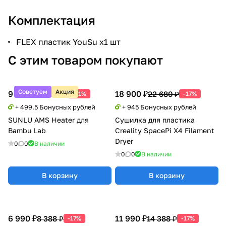
Комплектация
FLEX пластик YouSu х1 шт
С этим товаром покупают
Советуем
Акция
9 990 ₽
18 900 ₽
20 388 ₽
22 680 ₽
-51%
-17%
+ 499.5 Бонусных рублей
+ 945 Бонусных рублей
SUNLU AMS Heater для
Сушилка для пластика
Bambu Lab
Creality SpacePi X4 Filament
Dryer
0
0
В наличии
0
0
В наличии
В корзину
В корзину
6 990 ₽
11 990 ₽
8 388 ₽
14 388 ₽
-17%
-17%