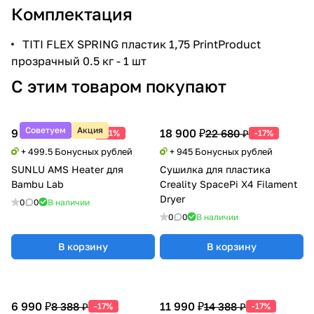
Комплектация
TITI FLEX SPRING пластик 1,75 PrintProduct
прозрачный 0.5 кг - 1 шт
С этим товаром покупают
Советуем
Акция
9 990 ₽
18 900 ₽
20 388 ₽
22 680 ₽
-51%
-17%
+ 499.5 Бонусных рублей
+ 945 Бонусных рублей
SUNLU AMS Heater для
Сушилка для пластика
Bambu Lab
Creality SpacePi X4 Filament
Dryer
0
0
В наличии
0
0
В наличии
В корзину
В корзину
6 990 ₽
11 990 ₽
8 388 ₽
14 388 ₽
-17%
-17%