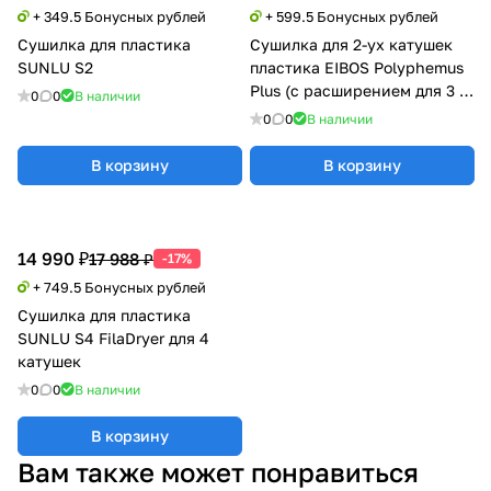
+ 349.5 Бонусных рублей
+ 599.5 Бонусных рублей
Сушилка для пластика
Сушилка для 2-ух катушек
SUNLU S2
пластика EIBOS Polyphemus
Plus (с расширением для 3 кг
0
0
В наличии
катушки)
0
0
В наличии
В корзину
В корзину
14 990 ₽
17 988 ₽
-17%
+ 749.5 Бонусных рублей
Сушилка для пластика
SUNLU S4 FilaDryer для 4
катушек
0
0
В наличии
В корзину
Вам также может понравиться