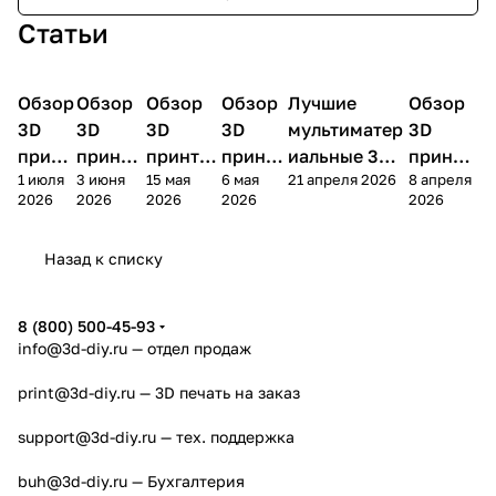
Статьи
Обзор
3D
Обзор
3D
Обзор
3D
Обзор
3D
Лучшие
Обзор
3D
3D принтеры
принтеры
принтеры
принтеры
принтеры
принтер
3D
3D
3D
3D
мультиматер
3D
принт
принте
принтер
принте
иальные 3D
принте
1 июля
3 июня
15 мая
6 мая
21 апреля 2026
8 апреля
ера
ра
а
ра
принтеры на
ра
2026
2026
2026
2026
2026
Bamb
Anycubi
FlashFo
Bambu
начало 2026
FlashF
u A2L
c Kobra
rge
Lab
года
orge
Назад к списку
4
Creator
X2D
AD5X
5
8 (800) 500-45-93
info@3d-diy.ru
— отдел продаж
print@3d-diy.ru
— 3D печать на заказ
support@3d-diy.ru
— тех. поддержка
buh@3d-diy.ru
— Бухгалтерия