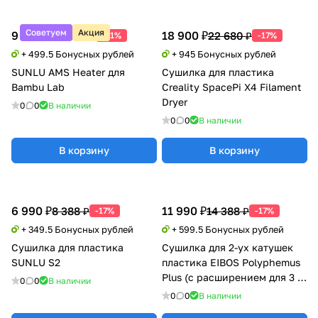
Советуем
Акция
9 990 ₽
18 900 ₽
20 388 ₽
22 680 ₽
-51%
-17%
+ 499.5 Бонусных рублей
+ 945 Бонусных рублей
SUNLU AMS Heater для
Сушилка для пластика
Bambu Lab
Creality SpacePi X4 Filament
Dryer
0
0
В наличии
0
0
В наличии
В корзину
В корзину
6 990 ₽
11 990 ₽
8 388 ₽
14 388 ₽
-17%
-17%
+ 349.5 Бонусных рублей
+ 599.5 Бонусных рублей
Сушилка для пластика
Сушилка для 2-ух катушек
SUNLU S2
пластика EIBOS Polyphemus
Plus (с расширением для 3 кг
0
0
В наличии
катушки)
0
0
В наличии