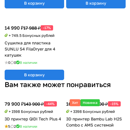
В корзину
В корзину
14 990 ₽
17 988 ₽
-17%
+ 749.5 Бонусных рублей
Сушилка для пластика
SUNLU S4 FilaDryer для 4
катушек
0
0
В наличии
В корзину
Вам также может понравиться
Хит
Новинка
79 900 ₽
169 900 ₽
143 900 ₽
199 500 ₽
-44%
-15%
+ 1598 Бонусных рублей
+ 3398 Бонусных рублей
3D принтер QIDI Tech Plus 4
3D принтер Bambu Lab H2S
Combo с AMS системой
5
2
В наличии