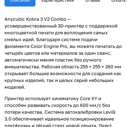
Описание
Характеристики
Отзывы
Оплата 
Anycubic Kobra 3 V2 Combo —
усовершенствованный 3D-принтер с поддержкой
многоцветной печати для воплощения самых
смелых идей. Благодаря системе подачи
филамента Color Engine Pro, вы можете печатать до
четырёх цветов или материалов за один сеанс,
автоматически меняя пластик без ручного
вмешательства. Рабочая область 255 × 255 × 260 мм
открывает большие возможности для создания как
крупных изделий, так и целых серий небольших
моделей.
Принтер использует кинематику Core XY и
способен развивать скорость до 600 мм/с без
потери качества. Система автокалибровки LeviQ
3.0 обеспечивает идеальное позиционирование
платформы и лёгкий старт новой печати. Direct