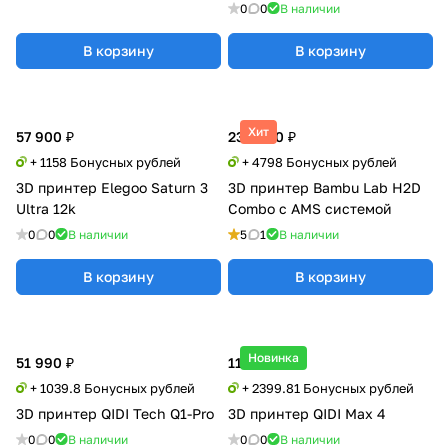
0
0
В наличии
В корзину
В корзину
Хит
57 900 ₽
239 900 ₽
+ 1158 Бонусных рублей
+ 4798 Бонусных рублей
3D принтер Elegoo Saturn 3
3D принтер Bambu Lab H2D
Ultra 12k
Combo с AMS системой
0
0
В наличии
5
1
В наличии
В корзину
В корзину
Новинка
51 990 ₽
119 990 ₽
+ 1039.8 Бонусных рублей
+ 2399.81 Бонусных рублей
3D принтер QIDI Tech Q1-Pro
3D принтер QIDI Max 4
0
0
В наличии
0
0
В наличии