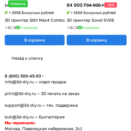
Новинка
84 900 ₽
94 900 ₽
149 900 ₽
-11%
+ 2998 Бонусных рублей
+ 1698 Бонусных рублей
3D принтер QIDI Max4 Combo
3D принтер Sovol SV08
0
0
В наличии
0
0
В наличии
В корзину
В корзину
Назад к списку
8 (800) 500-45-93
info@3d-diy.ru
— отдел продаж
print@3d-diy.ru
— 3D печать на заказ
support@3d-diy.ru
— тех. поддержка
buh@3d-diy.ru
— Бухгалтерия
Мы переехали:
Москва, Павелецкая набережная, 2с1