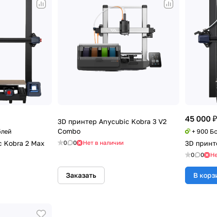
45 000 ₽
3D принтер Anycubic Kobra 3 V2
Combo
блей
+ 900 Б
c Kobra 2 Max
0
0
Нет в наличии
3D принт
0
0
Не
Заказать
В корз