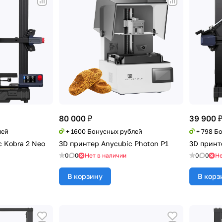
80 000 ₽
39 900 
лей
+ 1600 Бонусных рублей
+ 798 Б
c Kobra 2 Neo
3D принтер Anycubic Photon P1
3D принт
0
0
Нет в наличии
0
0
Не
В корзину
В корз