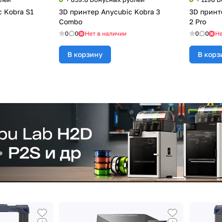
 Kobra S1
3D принтер Anycubic Kobra 3
3D принт
Combo
2 Pro
0
0
Нет в наличии
0
0
Не
В корзину
В корз