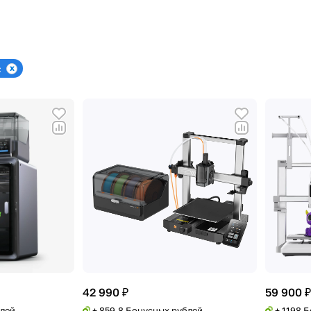
c
42 990 ₽
59 900 ₽
блей
+ 859.8 Бонусных рублей
+ 1198 