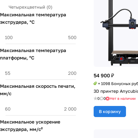
Четырехцветный
(
0
)
Максимальная температура
экструдера, °С
Максимальная температура
платформы, °С
54 900 ₽
+ 1098 Бонусных ру
Максимальная скорость печати,
3D принтер Anycubi
мм/с
0
0
Нет в наличии
В корзину
Максимальное ускорение
экструдера, мм/с²