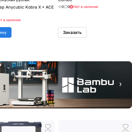
ер Anycubic Kobra X + ACE
0
0
Нет в наличии
т в наличии
ину
Заказать