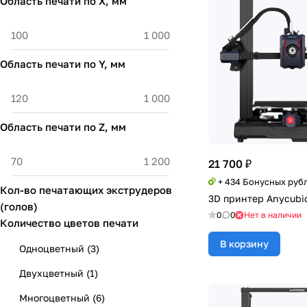
Область печати по X, мм
Phrozen
(
1
)
PICASO
(
5
)
QIDI
(
23
)
Область печати по Y, мм
Raise3d
(
10
)
Snapmaker
(
3
)
Область печати по Z, мм
Sovol
(
2
)
WonderMaker
(
2
)
21 700 ₽
+ 434 Бонусных руб
Кол-во печатающих экструдеров
3D принтер Anycubi
(голов)
0
0
Нет в наличии
Количество цветов печати
В корзину
Одноцветный
(
3
)
Двухцветный
(
1
)
Многоцветный
(
6
)