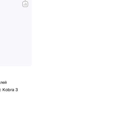
блей
 Kobra 3