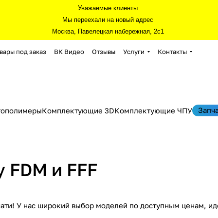
Уважаемые клиенты
Мы переехали на новый адрес
Москва, Павелецкая набережная, 2с1
вары под заказ
ВК Видео
Отзывы
Услуги
Контакты
Запч
тополимеры
Комплектующие 3D
Комплектующие ЧПУ
у FDM и FFF
ати! У нас широкий выбор моделей по доступным ценам, ид