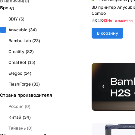
В наличии
(
0
)
3D принтер Anycubic
Бренд
Combo
3DIY
(
6
)
0
0
Нет в наличии
Anycubic
(
34
)
В корзину
Bambu Lab
(
23
)
Creality
(
82
)
CreatBot
(
15
)
Elegoo
(
14
)
FlashForge
(
33
)
Страна производителя
FLSUN
(
5
)
Flying Bear
(
11
)
Россия
(
0
)
FYSETC
(
2
)
Китай
(
34
)
Mellow
(
1
)
Тайвань
(
0
)