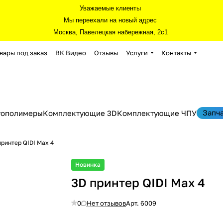
Уважаемые клиенты
Мы переехали на новый адрес
Москва, Павелецкая набережная, 2с1
вары под заказ
ВК Видео
Отзывы
Услуги
Контакты
Запч
тополимеры
Комплектующие 3D
Комплектующие ЧПУ
принтер QIDI Max 4
Новинка
3D принтер QIDI Max 4
0
Нет отзывов
Арт.
6009