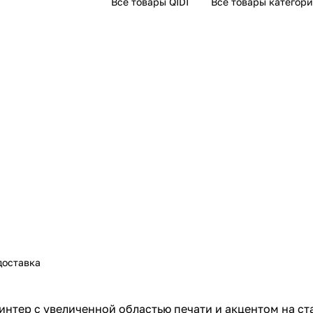
Все товары QIDI
Все товары категор
доставка
нтер с увеличенной областью печати и акцентом на с