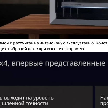
амой и рассчитан на интенсивную эксплуатацию. Конс
цию вибраций даже при высоких скоростях.