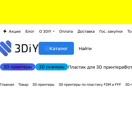
Акции
Блог
О 3DiY
Оплата
Доставка
Гос. закупки
То
Каталог
3D принтеры
3D сканеры
Пластик для 3D принтера
Фо
Главная
Товар
3D принтеры
3D принтеры по пластику FDM и FFF
3D 