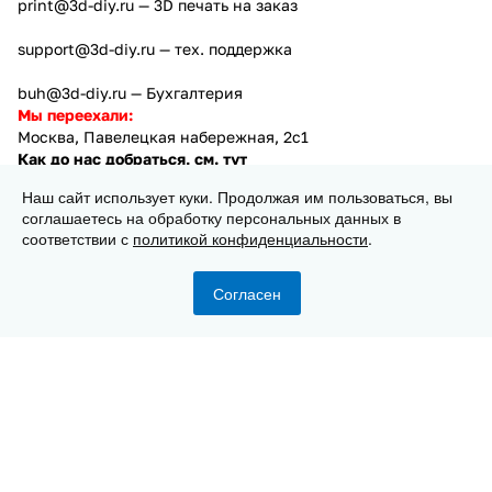
print@3d-diy.ru
— 3D печать на заказ
support@3d-diy.ru
— тех. поддержка
buh@3d-diy.ru
— Бухгалтерия
Мы переехали:
Москва, Павелецкая набережная, 2с1
Как до нас добраться, см. тут
Магазин
Наш сайт использует куки. Продолжая им пользоваться, вы
Компания
соглашаетесь на обработку персональных данных в
Информация
соответствии с
политикой конфиденциальности
.
Помощь
Согласен
2013 - 2026 © 3DiY (Тридиай) - интернет-магазин
комплектующих для 3D принтеров, ЧПУ станков и
робототехники
Конфиденциальность
Оферта
В корзину