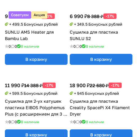
Советуем
Акция
9 990 ₽
6 990 ₽
20 388 ₽
8 388 ₽
-51%
-17%
+ 499.5 Бонусных рублей
+ 349.5 Бонусных рублей
SUNLU AMS Heater для
Сушилка для пластика
Bambu Lab
SUNLU S2
0
0
В наличии
0
0
В наличии
В корзину
В корзину
11 990 ₽
18 900 ₽
14 388 ₽
22 680 ₽
-17%
-17%
+ 599.5 Бонусных рублей
+ 945 Бонусных рублей
Сушилка для 2-ух катушек
Сушилка для пластика
пластика EIBOS Polyphemus
Creality SpacePi X4 Filament
Plus (с расширением для 3 кг
Dryer
катушки)
0
0
В наличии
0
0
В наличии
В корзину
В корзину