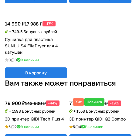
14 990 ₽
17 988 ₽
-17%
+ 749.5 Бонусных рублей
Сушилка для пластика
SUNLU S4 FilaDryer для 4
катушек
0
0
В наличии
В корзину
Вам также может понравиться
Хит
Новинка
79 900 ₽
77 900 ₽
143 900 ₽
95 990 ₽
-44%
-19%
+ 1598 Бонусных рублей
+ 1558 Бонусных рублей
3D принтер QIDI Tech Plus 4
3D принтер QIDI Q2 Combo
5
2
В наличии
5
4
В наличии