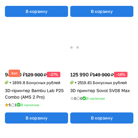
В корзину
В корзину
Хит
94 990 ₽
125 990 ₽
129 900 ₽
149 900 ₽
-27%
-16%
+ 1899.8 Бонусных рублей
+ 2519.81 Бонусных рублей
3D-принтер Bambu Lab P2S
3D принтер Sovol SV08 Max
Combo (AMS 2 Pro)
0
0
В наличии
5
1
В наличии
В корзину
В корзину