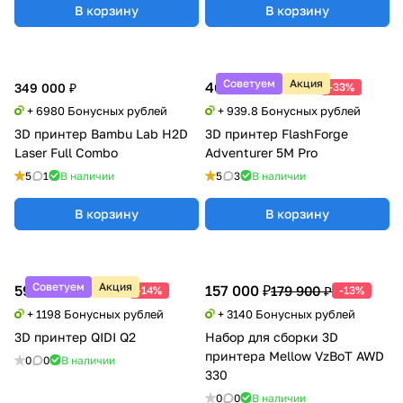
В корзину
В корзину
Советуем
Акция
46 990 ₽
69 900 ₽
349 000 ₽
-33%
+ 6980 Бонусных рублей
+ 939.8 Бонусных рублей
3D принтер Bambu Lab H2D
3D принтер FlashForge
Laser Full Combo
Adventurer 5M Pro
5
1
В наличии
5
3
В наличии
В корзину
В корзину
Советуем
Акция
59 900 ₽
157 000 ₽
69 900 ₽
179 900 ₽
-14%
-13%
+ 1198 Бонусных рублей
+ 3140 Бонусных рублей
3D принтер QIDI Q2
Набор для cборки 3D
принтера Mellow VzBoT AWD
0
0
В наличии
330
0
0
В наличии