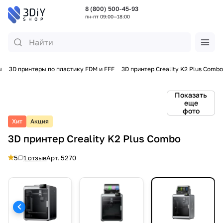
8 (800) 500-45-93
пн-пт 09:00—18:00
ы
3D принтеры по пластику FDM и FFF
3D принтер Creality K2 Plus Combo
Показать
еще
фото
Хит
Акция
3D принтер Creality K2 Plus Combo
5
1 отзыв
Арт.
5270