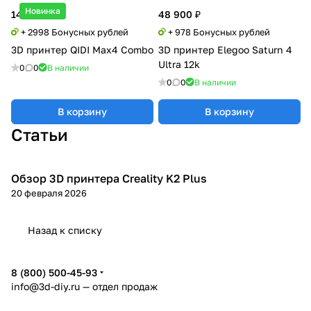
Новинка
149 900 ₽
48 900 ₽
+ 2998 Бонусных рублей
+ 978 Бонусных рублей
3D принтер QIDI Max4 Combo
3D принтер Elegoo Saturn 4
Ultra 12k
0
0
В наличии
0
0
В наличии
В корзину
В корзину
Статьи
Обзор 3D принтера Creality K2 Plus
3D принтеры
20 февраля 2026
Назад к списку
8 (800) 500-45-93
info@3d-diy.ru
— отдел продаж