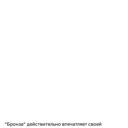
“Бронза” действительно впечатляет своей
схожестью с одноименным металлом. Прочность
его также уступает чистому PLA, но это
простительно для такого красавца.
Применение: декоративные изделия “под бронзу”
не испытывающие больших механических нагрузок
и температур. Можно наделать подсвечников,
элементов для мебели, светильников и прочей