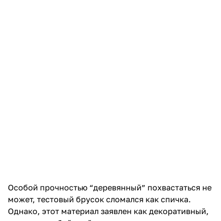
Особой прочностью “деревянный” похвастаться не
может, тестовый брусок сломался как спичка.
Однако, этот материал заявлен как декоративный,
а значит особой стойкости от него никто и не
ожидает. В целом же, за счет цвета, матовой
текстуры и осязательной теплоты, изделия
получаются вполне похожими на натуральные,
особенно если не замечать печатных слоев. В
примере, браслет сделан слоем 0,3мм, что уже
практически не заметно с полуметра, увеличение
разрешения замаскирует это еще больше.