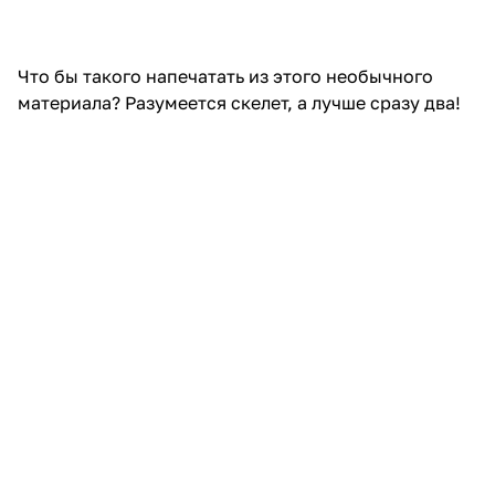
“Воооот такую рыбу вчера поймал!”
Следует, однако, заметить, что светится пластик в
темноте минут пять, из них ярко около двух. И