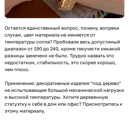
разницы замечено не было. Трудно назвать это
недостатком, стабильность, это скорее хорошо,
чем плохо.
Применение: декоративные изделия “под дерево”
не испытывающие большой механической нагрузки
и высокой температуры. Хотите деревянную
статуэтку к себе в дом или офис? Присмотритесь к
этому материалу.
Бронзовый пластик
Пластик мне понравился еще будучи намотанным
на катушку. В отличие от псевдометалликов
некоторых других производителей, этот
действительно сразу напоминает бронзовую
проволоку, а не коричневый PLA с редкими