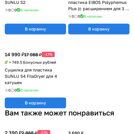
SUNLU S2
пластика EIBOS Polyphemus
Plus (с расширением для 3 кг
0
0
В наличии
катушки)
0
0
В наличии
В корзину
В корзину
14 990 ₽
17 988 ₽
-17%
+ 749.5 Бонусных рублей
Сушилка для пластика
SUNLU S4 FilaDryer для 4
катушек
0
0
В наличии
В корзину
Вам также может понравиться
2 390 ₽
2 868 ₽
-17%
3 690 ₽