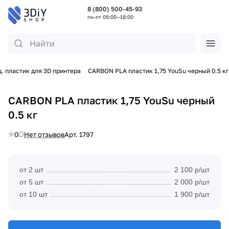
8 (800) 500-45-93
пн-пт 09:00—18:00
. пластик для 3D принтера
CARBON PLA пластик 1,75 YouSu черный 0.5 кг
CARBON PLA пластик 1,75 YouSu черный
0.5 кг
0
Нет отзывов
Арт.
1797
от 2 шт
2 100 р/шт
от 5 шт
2 000 р/шт
от 10 шт
1 900 р/шт