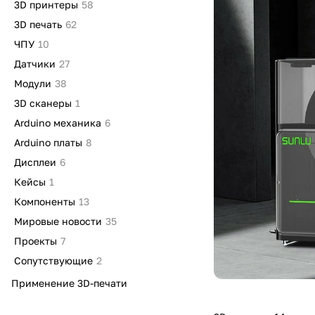
3D принтеры
58
3D печать
62
ЧПУ
10
Датчики
27
Модули
38
3D сканеры
1
Arduino механика
6
Arduino платы
8
Дисплеи
6
Кейсы
1
Компоненты
13
Мировые новости
35
Проекты
7
Сопутствующие
2
Применение 3D-печати