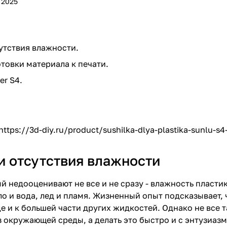
 2025
утствия влажности.
товки материала к печати.
er S4.
https://3d-diy.ru/product/sushilka-dlya-plastika-sunlu-s4
и отсутствия влажности
 недооценивают не все и не сразу - влажность пластика 
сло и вода, лед и пламя. Жизненный опыт подсказывает,
е и к большей части других жидкостей. Однако не все 
з окружающей среды, а делать это быстро и с энтузиаз