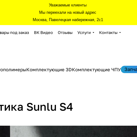
Уважаемые клиенты
Мы переехали на новый адрес
Москва, Павелецкая набережная, 2с1
вары под заказ
ВК Видео
Отзывы
Услуги
Контакты
Запч
тополимеры
Комплектующие 3D
Комплектующие ЧПУ
тика Sunlu S4