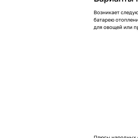
Возникает следую
батарею отоплени
для овощей или п
Плюсы народных с