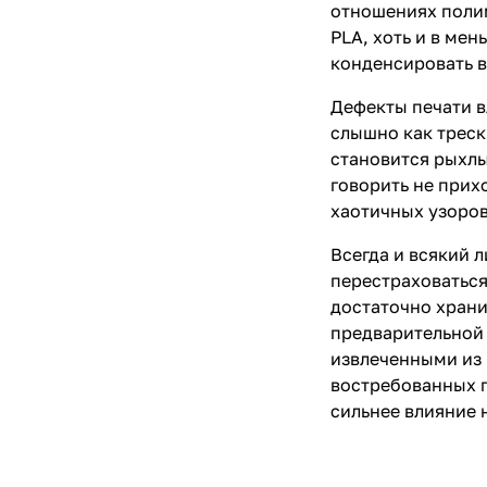
отношениях полим
PLA, хоть и в ме
конденсировать в
Дефекты печати 
слышно как треск 
становится рыхлы
говорить не прих
хаотичных узоров
Всегда и всякий л
перестраховаться
достаточно храни
предварительной 
извлеченными из 
востребованных п
сильнее влияние 