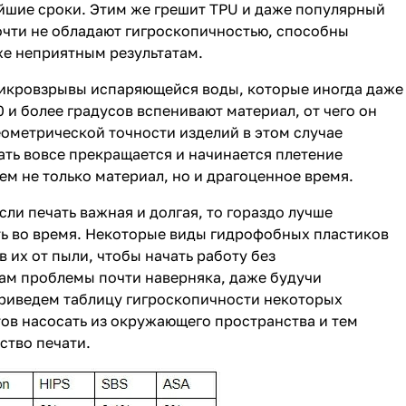
йшие сроки. Этим же грешит TPU и даже популярный
почти не обладают гигроскопичностью, способны
 же неприятным результатам.
икровзрывы испаряющейся воды, которые иногда даже
0 и более градусов вспенивают материал, от чего он
еометрической точности изделий в этом случае
ать вовсе прекращается и начинается плетение
ем не только материал, но и драгоценное время.
сли печать важная и долгая, то гораздо лучше
ять во время. Некоторые виды гидрофобных пластиков
 их от пыли, чтобы начать работу без
вам проблемы почти наверняка, даже будучи
приведем таблицу гигроскопичности некоторых
тов насосать из окружающего пространства и тем
ство печати.