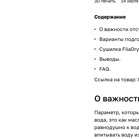
3D печать
14 июля
Содержание
О важности отс
Варианты подго
Сушилка FilaDry
Выводы.
FAQ.
Ссылка на товар:
О важност
Параметр, который
вода, это как ма
равнодушно к вод
впитывать воду и