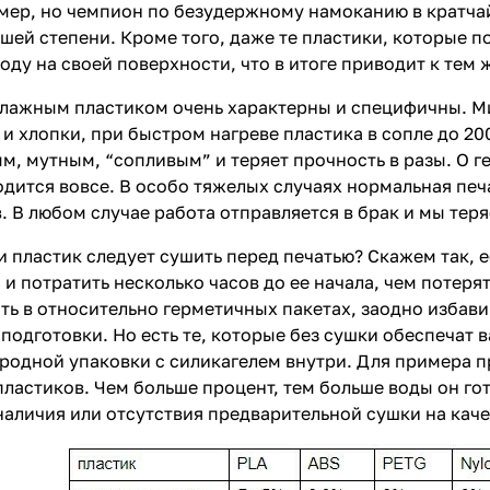
ер, но чемпион по безудержному намоканию в кратча
ньшей степени. Кроме того, даже те пластики, которые 
оду на своей поверхности, что в итоге приводит к тем
влажным пластиком очень характерны и специфичны. М
и хлопки, при быстром нагреве пластика в сопле до 20
м, мутным, “сопливым” и теряет прочность в разы. О г
одится вовсе. В особо тяжелых случаях нормальная печ
. В любом случае работа отправляется в брак и мы теря
и пластик следует сушить перед печатью? Скажем так, е
 и потратить несколько часов до ее начала, чем потер
ть в относительно герметичных пакетах, заодно избавив
подготовки. Но есть те, которые без сушки обеспечат 
родной упаковки с силикагелем внутри. Для примера 
ластиков. Чем больше процент, тем больше воды он го
наличия или отсутствия предварительной сушки на каче