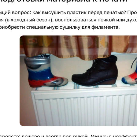
щий вопрос: как высушить пластик перед печатью? Про
я (в холодный сезон), воспользоваться печкой или ду
риобрести специальную сушилку для филамента.
редств: дешево и всегда под рукой. Минусы: неэффектив