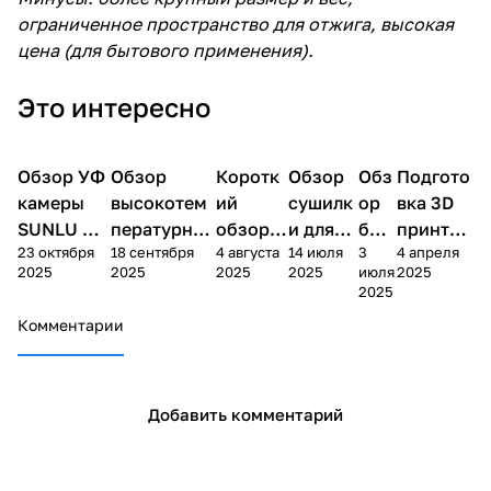
ограниченное пространство для отжига, высокая
цена (для бытового применения).
Это интересно
Обзор УФ
3D
Обзор
Коротк
3D
Обзор
3D
Обз
3D
Подгото
3D
3D печать
печать
печать
печать
печать
печать
камеры
высокотем
ий
сушилк
ор
вка 3D
SUNLU UV
пературной
обзор
и для
бре
принтер
23 октября
18 сентября
4 августа
14 июля
3
4 апреля
Resin
сушилки
пластик
пласти
нда
а к
2025
2025
2025
2025
июля
2025
Curing Box
Sunlu
а Ultran
ка
Eleg
первой
2025
RC-2
FilaDryer E2
m20 cf
Sunlu
oo
печати
Комментарии
S4
Добавить комментарий