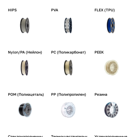
HIPS
PVA
FLEX (TPU)
Nylon/PA (Нейлон)
PC (Поликарбонат)
PEEK
POM (Полиацеталь)
PP (Полипропилен)
Резина
Стеклонаполненны
Термочувствительн
Угленаполненные