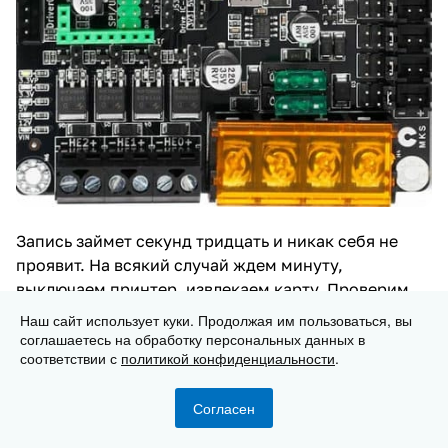
Запись займет секунд тридцать и никак себя не
проявит. На всякий случай ждем минуту,
выключаем принтер, извлекаем карту. Проверим
усвояемость файла, заглянув на карту с
Наш сайт использует куки. Продолжая им пользоваться, вы
компьютера, в случае успеха его расширение
соглашаетесь на обработку персональных данных в
соответствии с
политикой конфиденциальности
.
поменяется на .CUR.
Соединяем микрокомпьютер с принтером при
Согласен
помощи кабеля и разъема на боку.
Главная
Каталог
Корзина
Избранные
Кабинет
Сравнение