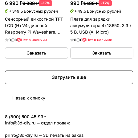
6 990 ₽
990 ₽
8 388 ₽
1 188 ₽
-17%
-17%
+ 349.5 Бонусных рублей
+ 49.5 Бонусных рублей
Сенсорный емкостной TFT
Плата для зарядки
LCD (H) V4-дисплей
аккумулятора 4x18650, 3.3 /
Raspberry Pi Waveshare,
5 В, USB (A, Micro)
HDMI, 800x480 / 5”
0
0
Нет в наличии
0
0
Нет в наличии
Заказать
Заказать
Загрузить еще
Назад к списку
8 (800) 500-45-93
info@3d-diy.ru
— отдел продаж
print@3d-diy.ru
— 3D печать на заказ