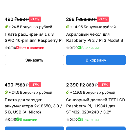
490 ₽
299 ₽
588 ₽
358.80 ₽
-17%
-17%
+ 24.5 Бонусных рублей
+ 14.95 Бонусных рублей
Плата расширения 1 к 3
Акриловый чехол для
GPIO 40-pin для Raspberry Pi
Raspberry Pi 2 / Pi 3 Model B
0
0
Нет в наличии
0
0
В наличии
Заказать
В корзину
490 ₽
2 390 ₽
588 ₽
2 868 ₽
-17%
-17%
+ 24.5 Бонусных рублей
+ 119.5 Бонусных рублей
Плата для зарядки
Сенсорный дисплей TFT LCD
аккумулятора 2x18650, 3.3 /
Raspberry Pi, ILI9341 для
5 В, USB (A, Micro)
STM32, 320×240 / 3.2”
0
0
В наличии
0
0
В наличии