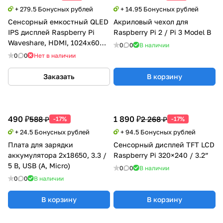
+ 279.5 Бонусных рублей
+ 14.95 Бонусных рублей
Сенсорный емкостный QLED
Акриловый чехол для
IPS дисплей Raspberry Pi
Raspberry Pi 2 / Pi 3 Model B
Waveshare, HDMI, 1024x600,
0
0
В наличии
7"
0
0
Нет в наличии
Заказать
В корзину
490 ₽
1 890 ₽
588 ₽
2 268 ₽
-17%
-17%
+ 24.5 Бонусных рублей
+ 94.5 Бонусных рублей
Плата для зарядки
Сенсорный дисплей TFT LCD
аккумулятора 2x18650, 3.3 /
Raspberry Pi 320×240 / 3.2”
5 В, USB (A, Micro)
0
0
В наличии
0
0
В наличии
В корзину
В корзину