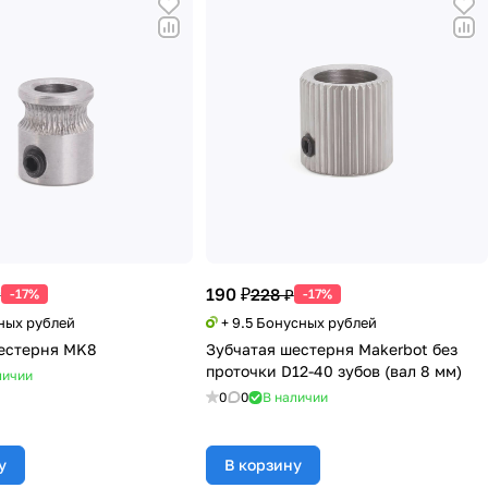
190 ₽
₽
228 ₽
-17%
-17%
сных рублей
+ 9.5 Бонусных рублей
естерня MK8
Зубчатая шестерня Makerbot без
проточки D12-40 зубов (вал 8 мм)
личии
0
0
В наличии
у
В корзину