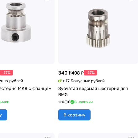
340 ₽
408 ₽
-17%
-17%
сных рублей
+ 17 Бонусных рублей
естерня MK8 с фланцем
Зубчатая ведомая шестерня для
BMG
личии
0
0
В наличии
у
В корзину