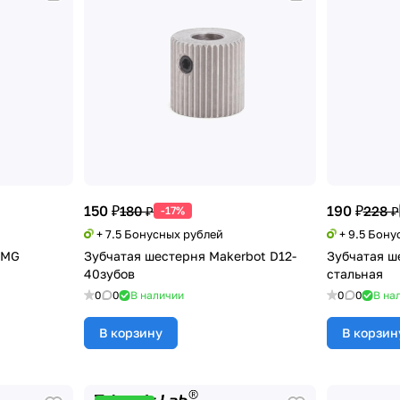
150 ₽
190 ₽
180 ₽
228 ₽
-17%
+ 7.5 Бонусных рублей
+ 9.5 Бону
BMG
Зубчатая шестерня Makerbot D12-
Зубчатая ш
40зубов
стальная
0
0
В наличии
0
0
В на
В корзину
В корзин