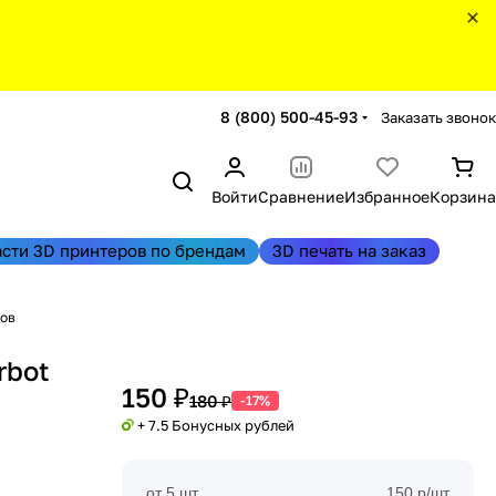
8 (800) 500-45-93
Заказать звонок
Войти
Сравнение
Избранное
Корзина
асти 3D принтеров по брендам
3D печать на заказ
бов
rbot
150 ₽
180 ₽
-17%
+ 7.5 Бонусных рублей
от 5 шт
150 р/шт