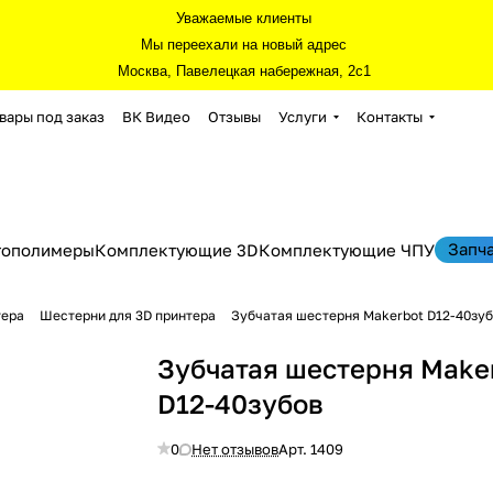
Уважаемые клиенты
Мы переехали на новый адрес
Москва, Павелецкая набережная, 2с1
вары под заказ
ВК Видео
Отзывы
Услуги
Контакты
Запч
тополимеры
Комплектующие 3D
Комплектующие ЧПУ
тера
Шестерни для 3D принтера
Зубчатая шестерня Makerbot D12-40зу
Зубчатая шестерня Make
D12-40зубов
0
Нет отзывов
Арт.
1409