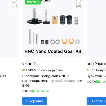
Новинка
2 990 ₽
300 ₽
360 
+ 149.5 Бонусных рублей
+ 15 Бону
ьная
Шестерни Trianglelab RNC с
Зубчатая ш
нанопокрытием, прямой привод для
0
0
В на
BMG
0
0
В наличии
В корзину
В корзин