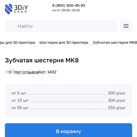
8 (800) 500-45-93
пн-пт 09:00—18:00
ры для 3D принтера
Шестерни для 3D принтера
Зубчатая шестерня MK8
Зубчатая шестерня MK8
0
Нет отзывов
Арт.
1402
от 5 шт
300 р/шт
от 10 шт
300 р/шт
от 50 шт
250 р/шт
В корзину