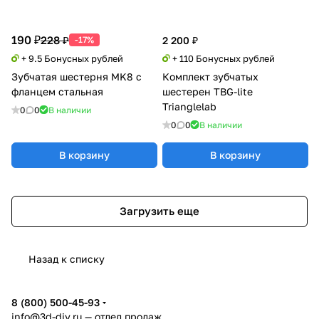
190 ₽
228 ₽
-17%
2 200 ₽
+ 9.5 Бонусных рублей
+ 110 Бонусных рублей
Зубчатая шестерня MK8 с
Комплект зубчатых
фланцем стальная
шестерен TBG-lite
Trianglelab
0
0
В наличии
0
0
В наличии
В корзину
В корзину
Загрузить еще
Назад к списку
8 (800) 500-45-93
info@3d-diy.ru
— отдел продаж