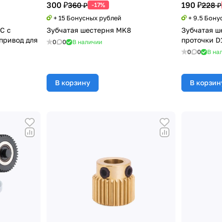
300 ₽
190 ₽
360 ₽
228 ₽
-17%
+ 15 Бонусных рублей
+ 9.5 Бону
C с
Зубчатая шестерня MK8
Зубчатая ш
привод для
проточки D1
0
0
В наличии
0
0
В на
В корзину
В корзин