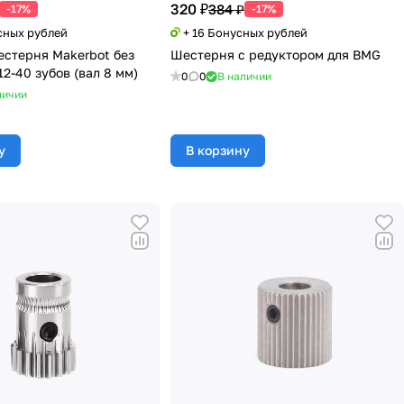
320 ₽
384 ₽
-17%
-17%
сных рублей
+ 16 Бонусных рублей
естерня Makerbot без
Шестерня с редуктором для BMG
2-40 зубов (вал 8 мм)
0
0
В наличии
личии
у
В корзину