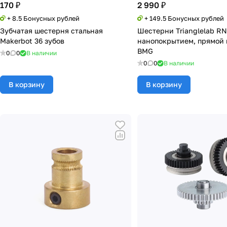
170 ₽
2 990 ₽
+ 8.5 Бонусных рублей
+ 149.5 Бонусных рублей
Зубчатая шестерня стальная
Шестерни Trianglelab RN
Makerbot 36 зубов
нанопокрытием, прямой 
BMG
0
0
В наличии
0
0
В наличии
В корзину
В корзину