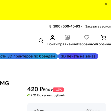
8 (800) 500-45-93
Заказать звонок
Войти
Сравнение
Избранное
Корзина
асти 3D принтеров по брендам
3D печать на заказ
BMG
420 ₽
504 ₽
-17%
+ 21 Бонусных рублей
от 5 шт
400 р/шт