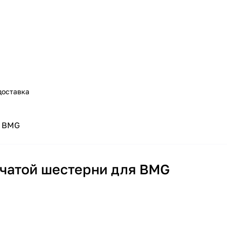
доставка
h BMG
бчатой шестерни для BMG