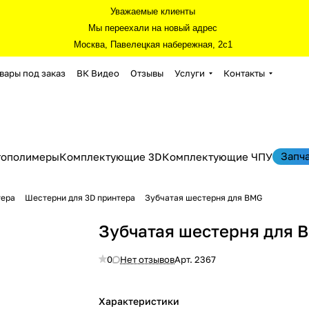
Уважаемые клиенты
Мы переехали на новый адрес
Москва, Павелецкая набережная, 2с1
вары под заказ
ВК Видео
Отзывы
Услуги
Контакты
Запч
тополимеры
Комплектующие 3D
Комплектующие ЧПУ
тера
Шестерни для 3D принтера
Зубчатая шестерня для BMG
Зубчатая шестерня для 
0
Нет отзывов
Арт.
2367
Характеристики