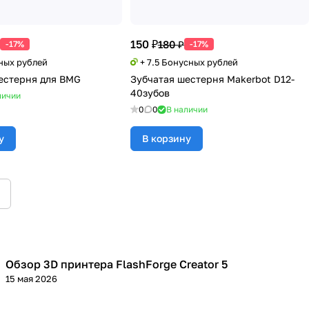
150 ₽
180 ₽
-17%
-17%
сных рублей
+ 7.5 Бонусных рублей
естерня для BMG
Зубчатая шестерня Makerbot D12-
40зубов
личии
0
0
В наличии
у
В корзину
Обзор 3D принтера FlashForge Creator 5
3D принтеры
15 мая 2026