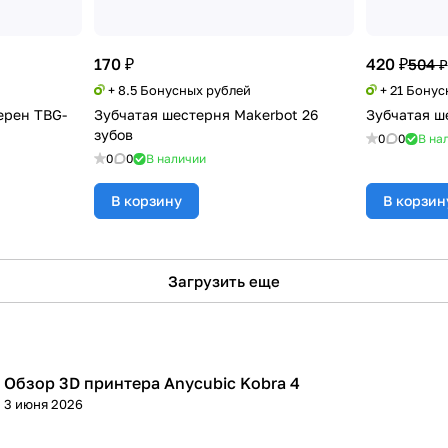
170 ₽
420 ₽
504 ₽
+ 8.5 Бонусных рублей
+ 21 Бону
ерен TBG-
Зубчатая шестерня Makerbot 26
Зубчатая ш
зубов
0
0
В на
0
0
В наличии
В корзину
В корзин
Загрузить еще
Обзор 3D принтера Anycubic Kobra 4
3D принтеры
3 июня 2026