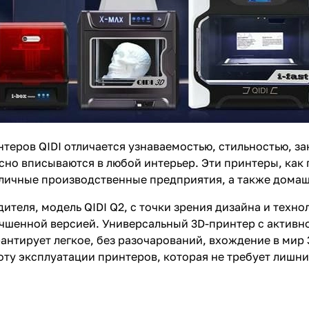
теров QIDI отличается узнаваемостью, стильностью, з
асно вписываются в любой интерьер. Эти принтеры, как
личные производственные предприятия, а также домаш
ителя, модель QIDI Q2, с точки зрения дизайна и техн
учшенной версией. Универсальный 3D-принтер с актив
рантирует легкое, без разочарований, вхождение в мир 
оту эксплуатации принтеров, которая не требует лишни