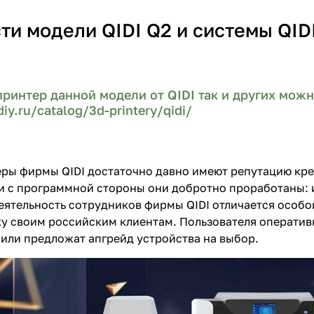
ти модели QIDI Q2 и системы QID
принтер данной модели от QIDI так и других мож
diy.ru/catalog/3d-printery/qidi/
ры фирмы QIDI достаточно давно имеют репутацию креп
 и с программной стороны они добротно проработаны:
ятельность сотрудников фирмы QIDI отличается особо
у своим российским клиентам. Пользователя оператив
или предложат апгрейд устройства на выбор.