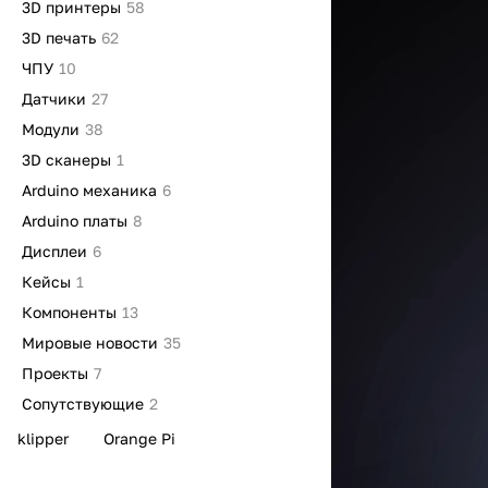
3D принтеры
58
3D печать
62
ЧПУ
10
Датчики
27
Модули
38
3D сканеры
1
Arduino механика
6
Arduino платы
8
Дисплеи
6
Кейсы
1
Компоненты
13
Мировые новости
35
Проекты
7
Сопутствующие
2
klipper
Orange Pi