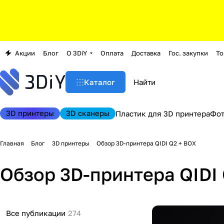
Акции
Блог
О 3DiY
Оплата
Доставка
Гос. закупки
То
Каталог
3D принтеры
3D сканеры
Пластик для 3D принтера
Фо
Главная
Блог
3D принтеры
Обзор 3D-принтера QIDI Q2 + BOX
Обзор 3D-принтера QIDI
Все публикации
274