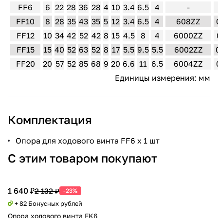
FF6
6
22
28
36
28
4
10
3.4
6.5
4
-
FF10
8
28
35
43
35
5
12
3.4
6.5
4
608ZZ
FF12
10
34
42
52
42
8
15
4.5
8
4
6000ZZ
FF15
15
40
52
63
52
8
17
5.5
9.5
5.5
6002ZZ
FF20
20
57
52
85
68
9
20
6.6
11
6.5
6004ZZ
Единицы измерения: мм
Комплектация
Опора для ходового винта FF6 х 1 шт
С этим товаром покупают
1 640 ₽
2 132 ₽
-23%
+ 82 Бонусных рублей
Опора ходового винта FK6