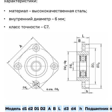
характеристики:
материал – высококачественная сталь;
внутренний диаметр – 6 мм;
класс точности – С7.
Модель
d1
d2
D1
D2
A
B
L
d3
d4
h
Подшипник
m