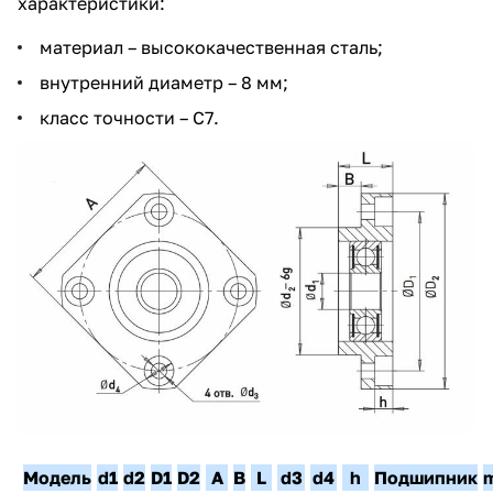
характеристики:
материал – высококачественная сталь;
внутренний диаметр – 8 мм;
класс точности – С7.
Модель
d1
d2
D1
D2
A
B
L
d3
d4
h
Подшипник
m