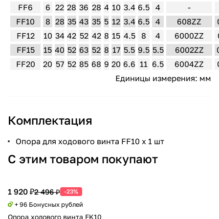
FF6
6
22
28
36
28
4
10
3.4
6.5
4
-
FF10
8
28
35
43
35
5
12
3.4
6.5
4
608ZZ
FF12
10
34
42
52
42
8
15
4.5
8
4
6000ZZ
FF15
15
40
52
63
52
8
17
5.5
9.5
5.5
6002ZZ
FF20
20
57
52
85
68
9
20
6.6
11
6.5
6004ZZ
Единицы измерения: мм
Комплектация
Опора для ходового винта FF10 х 1 шт
С этим товаром покупают
1 920 ₽
2 496 ₽
-23%
+ 96 Бонусных рублей
Опора ходового винта FK10