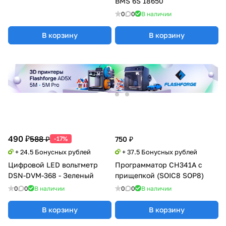
BMS 6S 18650
0
0
В наличии
В корзину
В корзину
490 ₽
588 ₽
-17%
750 ₽
+ 24.5 Бонусных рублей
+ 37.5 Бонусных рублей
Цифровой LED вольтметр
Программатор CH341A с
DSN-DVM-368 - Зеленый
прищепкой (SOIC8 SOP8)
0
0
В наличии
0
0
В наличии
В корзину
В корзину