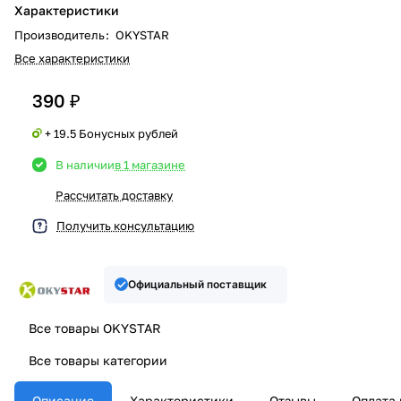
Характеристики
Производитель
:
OKYSTAR
Все характеристики
390 ₽
+ 19.5 Бонусных рублей
В наличии
в 1 магазине
Рассчитать доставку
Получить консультацию
Официальный поставщик
Все товары OKYSTAR
Все товары категории
Описание
Характеристики
Отзывы
Оплата 