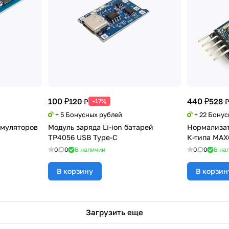
100 ₽
440 ₽
120 ₽
528 
-17%
+ 5 Бонусных рублей
+ 22 Бону
кумуляторов
Модуль заряда Li-ion батарей
Нормализат
TP4056 USB Type-C
К-типа MAX
0
0
В наличии
0
0
В на
В корзину
В корзин
Загрузить еще