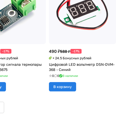
490 ₽
₽
588 ₽
-17%
-17%
сных рублей
+ 24.5 Бонусных рублей
ор сигнала термопары
Цифровой LED вольтметр DSN-DVM-
6675
368 - Синий
личии
0
0
В наличии
у
В корзину