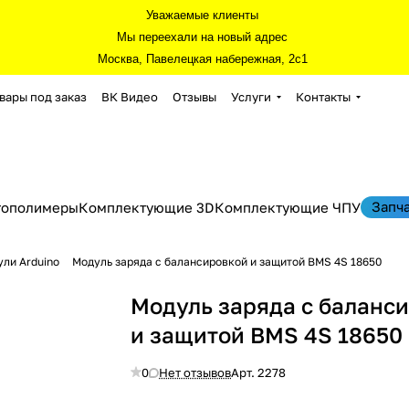
Уважаемые клиенты
Мы переехали на новый адрес
Москва, Павелецкая набережная, 2с1
вары под заказ
ВК Видео
Отзывы
Услуги
Контакты
Запч
тополимеры
Комплектующие 3D
Комплектующие ЧПУ
ли Arduino
Модуль заряда с балансировкой и защитой BMS 4S 18650
Модуль заряда с баланс
и защитой BMS 4S 18650
0
Нет отзывов
Арт.
2278