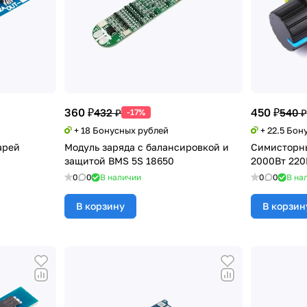
360 ₽
450 ₽
432 ₽
540 ₽
-17%
+ 18 Бонусных рублей
+ 22.5 Бон
арей
Модуль заряда с балансировкой и
Симисторн
защитой BMS 5S 18650
2000Вт 220
0
0
В наличии
0
0
В на
В корзину
В корзин