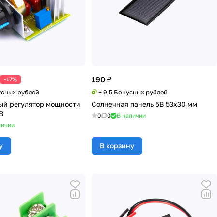
190 ₽
-17%
усных рублей
+ 9.5 Бонусных рублей
ый регулятор мощности
Солнечная панель 5В 53x30 мм
В
0
0
В наличии
личии
у
В корзину