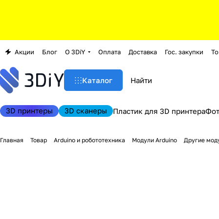
Акции
Блог
О 3DiY
Оплата
Доставка
Гос. закупки
То
Каталог
3D принтеры
3D сканеры
Пластик для 3D принтера
Фо
Главная
Товар
Arduino и робототехника
Модули Arduino
Другие моду