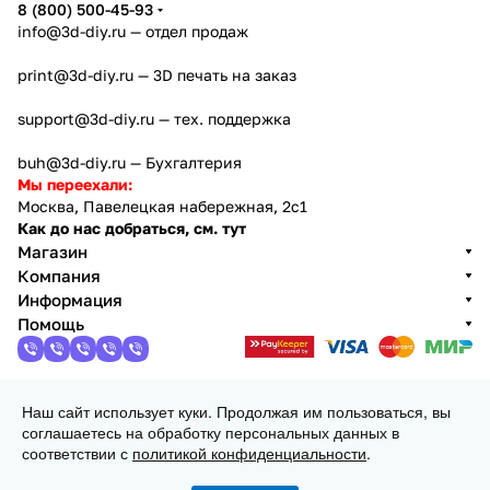
8 (800) 500-45-93
info@3d-diy.ru
— отдел продаж
print@3d-diy.ru
— 3D печать на заказ
support@3d-diy.ru
— тех. поддержка
buh@3d-diy.ru
— Бухгалтерия
Мы переехали:
Москва, Павелецкая набережная, 2с1
Как до нас добраться, см. тут
Магазин
Компания
Информация
Помощь
Наш сайт использует куки. Продолжая им пользоваться, вы
2013 - 2026 © 3DiY (Тридиай) - интернет-магазин
соглашаетесь на обработку персональных данных в
комплектующих для 3D принтеров, ЧПУ станков и
соответствии с
политикой конфиденциальности
.
робототехники
Конфиденциальность
Оферта