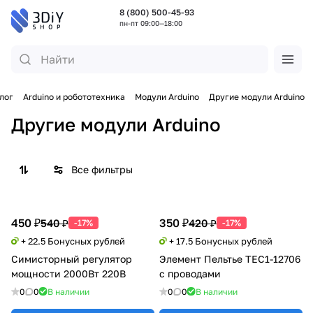
8 (800) 500-45-93
пн-пт 09:00—18:00
лог
Arduino и робототехника
Модули Arduino
Другие модули Arduino
Другие модули Arduino
Все фильтры
450 ₽
350 ₽
540 ₽
420 ₽
-17%
-17%
+ 22.5 Бонусных рублей
+ 17.5 Бонусных рублей
Симисторный регулятор
Элемент Пельтье TEC1-12706
мощности 2000Вт 220В
с проводами
0
0
В наличии
0
0
В наличии