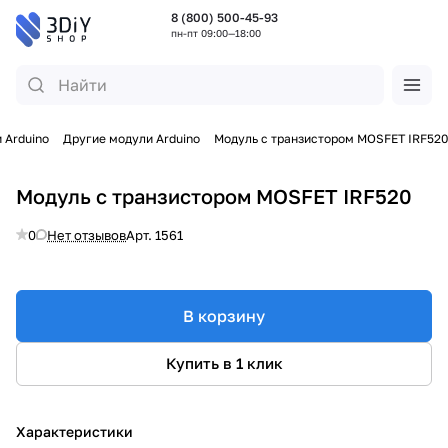
8 (800) 500-45-93
пн-пт 09:00—18:00
 Arduino
Другие модули Arduino
Модуль с транзистором MOSFET IRF520
Модуль с транзистором MOSFET IRF520
0
Нет отзывов
Арт.
1561
В корзину
Купить в 1 клик
Характеристики