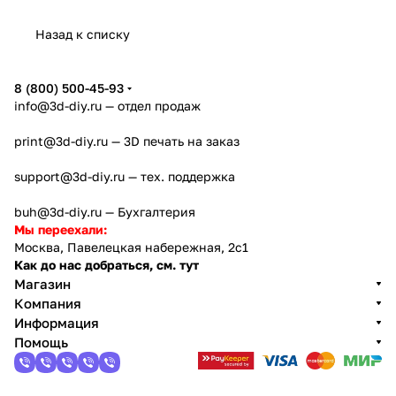
u A2L
c Kobra
rge
Lab
года
orge
Назад к списку
4
Creator
X2D
AD5X
5
8 (800) 500-45-93
info@3d-diy.ru
— отдел продаж
print@3d-diy.ru
— 3D печать на заказ
support@3d-diy.ru
— тех. поддержка
buh@3d-diy.ru
— Бухгалтерия
Мы переехали:
Москва, Павелецкая набережная, 2с1
Как до нас добраться, см. тут
Магазин
Компания
Информация
Помощь