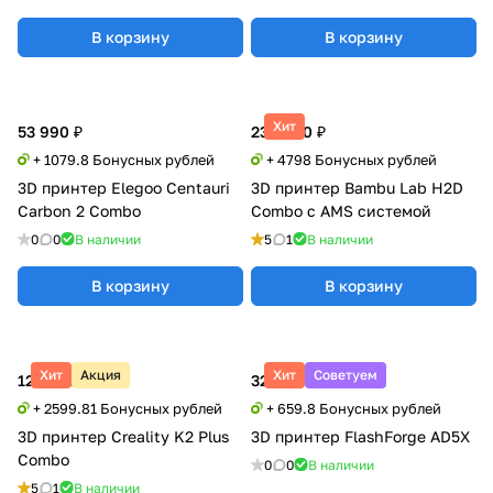
В корзину
В корзину
Хит
53 990 ₽
239 900 ₽
+ 1079.8 Бонусных рублей
+ 4798 Бонусных рублей
3D принтер Elegoo Centauri
3D принтер Bambu Lab H2D
Carbon 2 Combo
Combo с AMS системой
0
0
В наличии
5
1
В наличии
В корзину
В корзину
Хит
Акция
Хит
Советуем
129 990 ₽
32 990 ₽
+ 2599.81 Бонусных рублей
+ 659.8 Бонусных рублей
3D принтер Creality K2 Plus
3D принтер FlashForge AD5X
Combo
0
0
В наличии
5
1
В наличии