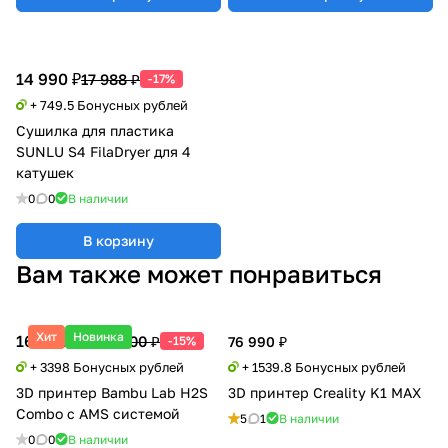
14 990 ₽
17 988 ₽
-17%
+ 749.5 Бонусных рублей
Сушилка для пластика
SUNLU S4 FilaDryer для 4
катушек
0
0
В наличии
В корзину
Вам также может понравиться
Хит
Новинка
169 900 ₽
199 500 ₽
-15%
76 990 ₽
+ 3398 Бонусных рублей
+ 1539.8 Бонусных рублей
3D принтер Bambu Lab H2S
3D принтер Creality K1 MAX
Combo с AMS системой
5
1
В наличии
0
0
В наличии