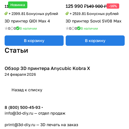
Новинка
125 990 ₽
149 900 ₽
119 990 ₽
-16%
+ 2399.81 Бонусных рублей
+ 2519.81 Бонусных рублей
3D принтер QIDI Max 4
3D принтер Sovol SV08 Max
0
0
В наличии
0
0
В наличии
В корзину
В корзину
Статьи
Обзор 3D принтера Anycubic Kobra X
3D принтеры
24 февраля 2026
Назад к списку
8 (800) 500-45-93
info@3d-diy.ru
— отдел продаж
print@3d-diy.ru
— 3D печать на заказ