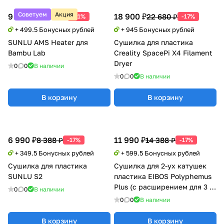
Советуем
Акция
9 990 ₽
18 900 ₽
20 388 ₽
22 680 ₽
-51%
-17%
+ 499.5 Бонусных рублей
+ 945 Бонусных рублей
SUNLU AMS Heater для
Сушилка для пластика
Bambu Lab
Creality SpacePi X4 Filament
Dryer
0
0
В наличии
0
0
В наличии
В корзину
В корзину
6 990 ₽
11 990 ₽
8 388 ₽
14 388 ₽
-17%
-17%
+ 349.5 Бонусных рублей
+ 599.5 Бонусных рублей
Сушилка для пластика
Сушилка для 2-ух катушек
SUNLU S2
пластика EIBOS Polyphemus
Plus (с расширением для 3 кг
0
0
В наличии
катушки)
0
0
В наличии
В корзину
В корзину