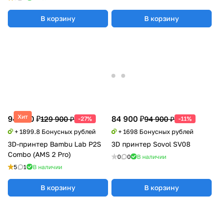
В корзину
В корзину
Хит
94 990 ₽
84 900 ₽
129 900 ₽
94 900 ₽
-27%
-11%
+ 1899.8 Бонусных рублей
+ 1698 Бонусных рублей
3D-принтер Bambu Lab P2S
3D принтер Sovol SV08
Combo (AMS 2 Pro)
0
0
В наличии
5
1
В наличии
В корзину
В корзину