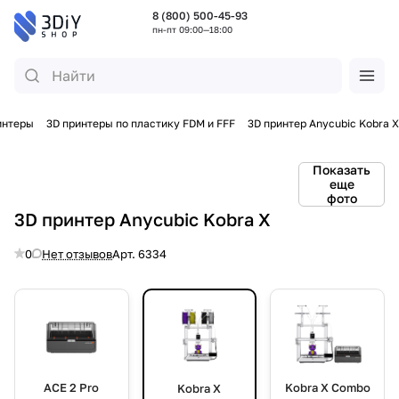
8 (800) 500-45-93
пн-пт 09:00—18:00
интеры
3D принтеры по пластику FDM и FFF
3D принтер Anycubic Kobra X
Показать
еще
фото
3D принтер Anycubic Kobra X
0
Нет отзывов
Арт.
6334
ACE 2 Pro
Kobra X Combo
Kobra X