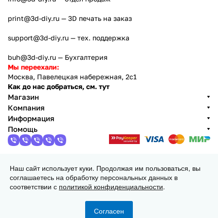
print@3d-diy.ru
— 3D печать на заказ
support@3d-diy.ru
— тех. поддержка
buh@3d-diy.ru
— Бухгалтерия
Мы переехали:
Москва, Павелецкая набережная, 2с1
Как до нас добраться, см. тут
Магазин
Компания
Информация
Помощь
Наш сайт использует куки. Продолжая им пользоваться, вы
2013 - 2026 © 3DiY (Тридиай) - интернет-магазин
соглашаетесь на обработку персональных данных в
комплектующих для 3D принтеров, ЧПУ станков и
соответствии с
политикой конфиденциальности
.
робототехники
Конфиденциальность
Оферта
Согласен