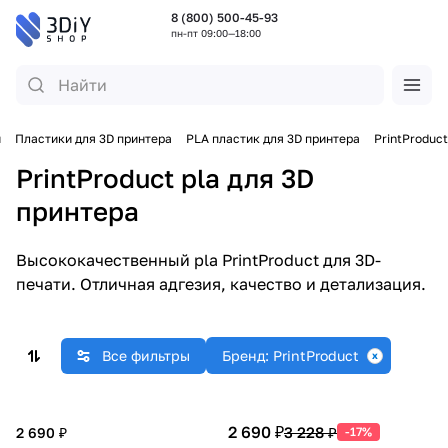
8 (800) 500-45-93
пн-пт 09:00—18:00
и
Пластики для 3D принтера
PLA пластик для 3D принтера
PrintProduct
PrintProduct pla для 3D
принтера
Высококачественный pla PrintProduct для 3D-
печати. Отличная адгезия, качество и детализация.
Все фильтры
Бренд: PrintProduct
2 690 ₽
3 228 ₽
2 690 ₽
-17%