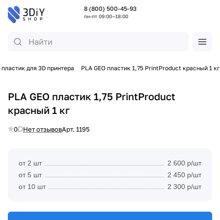
8 (800) 500-45-93
пн-пт 09:00—18:00
 пластик для 3D принтера
PLA GEO пластик 1,75 PrintProduct красный 1 кг
PLA GEO пластик 1,75 PrintProduct
красный 1 кг
0
Нет отзывов
Арт.
1195
от 2 шт
2 600 р/шт
от 5 шт
2 450 р/шт
от 10 шт
2 300 р/шт