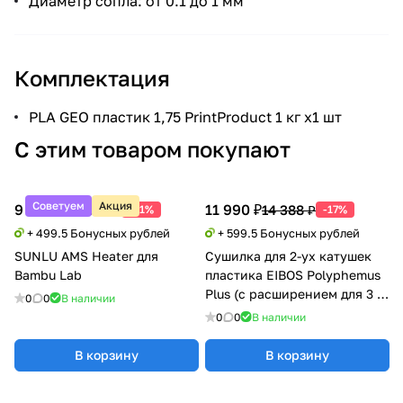
Диаметр сопла: от 0.1 до 1 мм
Комплектация
PLA GEO пластик 1,75 PrintProduct 1 кг x1 шт
С этим товаром покупают
Советуем
Акция
9 990 ₽
11 990 ₽
20 388 ₽
14 388 ₽
-51%
-17%
+ 499.5 Бонусных рублей
+ 599.5 Бонусных рублей
SUNLU AMS Heater для
Сушилка для 2-ух катушек
Bambu Lab
пластика EIBOS Polyphemus
Plus (с расширением для 3 кг
0
0
В наличии
катушки)
0
0
В наличии
В корзину
В корзину