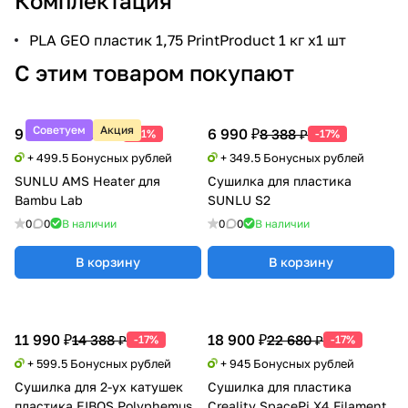
Комплектация
PLA GEO пластик 1,75 PrintProduct 1 кг x1 шт
С этим товаром покупают
Советуем
Акция
9 990 ₽
6 990 ₽
20 388 ₽
8 388 ₽
-51%
-17%
+ 499.5 Бонусных рублей
+ 349.5 Бонусных рублей
SUNLU AMS Heater для
Сушилка для пластика
Bambu Lab
SUNLU S2
0
0
В наличии
0
0
В наличии
В корзину
В корзину
11 990 ₽
18 900 ₽
14 388 ₽
22 680 ₽
-17%
-17%
+ 599.5 Бонусных рублей
+ 945 Бонусных рублей
Сушилка для 2-ух катушек
Сушилка для пластика
пластика EIBOS Polyphemus
Creality SpacePi X4 Filament