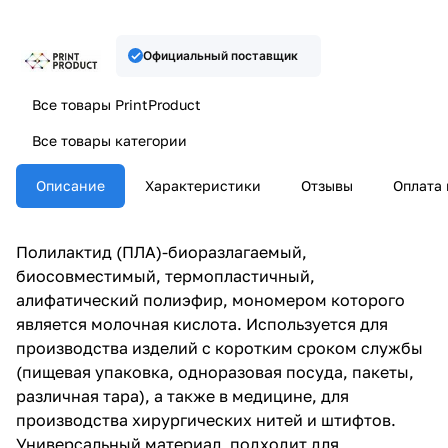
Официальный поставщик
Все товары PrintProduct
Все товары категории
Описание
Характеристики
Отзывы
Оплата 
Полилактид (ПЛА)-биоразлагаемый,
биосовместимый, термопластичный,
алифатический полиэфир, мономером которого
является молочная кислота. Используется для
производства изделий с коротким сроком службы
(пищевая упаковка, одноразовая посуда, пакеты,
различная тара), а также в медицине, для
производства хирургических нитей и штифтов.
Универсальный материал, подходит для