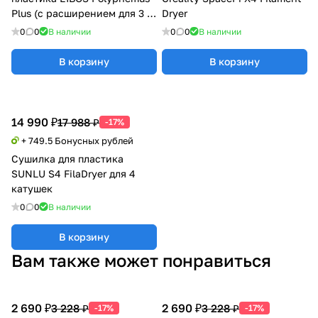
Plus (с расширением для 3 кг
Dryer
катушки)
0
0
В наличии
0
0
В наличии
В корзину
В корзину
14 990 ₽
17 988 ₽
-17%
+ 749.5 Бонусных рублей
Сушилка для пластика
SUNLU S4 FilaDryer для 4
катушек
0
0
В наличии
В корзину
Вам также может понравиться
2 690 ₽
2 690 ₽
3 228 ₽
3 228 ₽
-17%
-17%