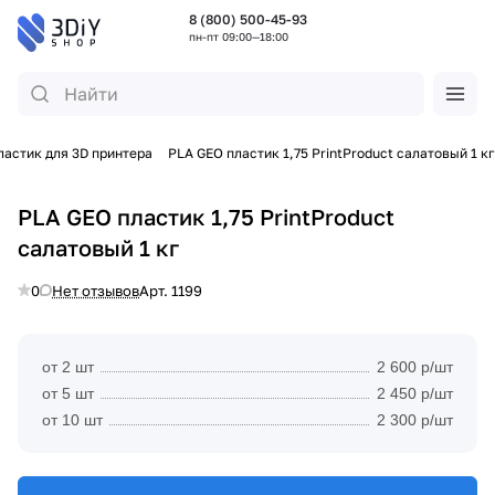
8 (800) 500-45-93
пн-пт 09:00—18:00
ластик для 3D принтера
PLA GEO пластик 1,75 PrintProduct салатовый 1 кг
PLA GEO пластик 1,75 PrintProduct
салатовый 1 кг
0
Нет отзывов
Арт.
1199
от 2 шт
2 600 р/шт
от 5 шт
2 450 р/шт
от 10 шт
2 300 р/шт