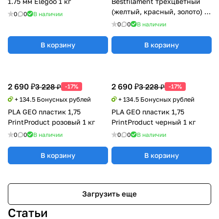
1.75 мм Elegoo 1 кг
Bestfilament трехцветный
(желтый, красный, золото) 1
0
0
В наличии
кг
0
0
В наличии
В корзину
В корзину
2 690 ₽
2 690 ₽
3 228 ₽
3 228 ₽
-17%
-17%
+ 134.5 Бонусных рублей
+ 134.5 Бонусных рублей
PLA GEO пластик 1,75
PLA GEO пластик 1,75
PrintProduct розовый 1 кг
PrintProduct черный 1 кг
0
0
В наличии
0
0
В наличии
В корзину
В корзину
Загрузить еще
Статьи