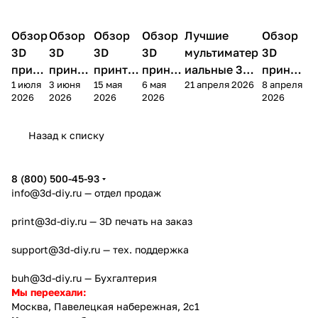
Обзор
3D
Обзор
3D
Обзор
3D
Обзор
3D
Лучшие
Обзор
3D
3D принтеры
принтеры
принтеры
принтеры
принтеры
принтер
3D
3D
3D
3D
мультиматер
3D
принт
принте
принтер
принте
иальные 3D
принте
1 июля
3 июня
15 мая
6 мая
21 апреля 2026
8 апреля
ера
ра
а
ра
принтеры на
ра
2026
2026
2026
2026
2026
Bamb
Anycubi
FlashFo
Bambu
начало 2026
FlashF
u A2L
c Kobra
rge
Lab
года
orge
Назад к списку
4
Creator
X2D
AD5X
5
8 (800) 500-45-93
info@3d-diy.ru
— отдел продаж
print@3d-diy.ru
— 3D печать на заказ
support@3d-diy.ru
— тех. поддержка
buh@3d-diy.ru
— Бухгалтерия
Мы переехали:
Москва, Павелецкая набережная, 2с1