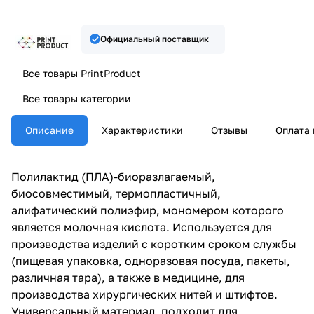
Официальный поставщик
Все товары PrintProduct
Все товары категории
Описание
Характеристики
Отзывы
Оплата 
Полилактид (ПЛА)-биоразлагаемый,
биосовместимый, термопластичный,
алифатический полиэфир, мономером которого
является молочная кислота. Используется для
производства изделий с коротким сроком службы
(пищевая упаковка, одноразовая посуда, пакеты,
различная тара), а также в медицине, для
производства хирургических нитей и штифтов.
Универсальный материал, подходит для