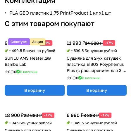
Комплектация
PLA GEO пластик 1,75 PrintProduct 1 кг x1 шт
С этим товаром покупают
Советуем
Акция
9 990 ₽
11 990 ₽
20 388 ₽
14 388 ₽
-51%
-17%
+ 499.5 Бонусных рублей
+ 599.5 Бонусных рублей
SUNLU AMS Heater для
Сушилка для 2-ух катушек
Bambu Lab
пластика EIBOS Polyphemus
Plus (с расширением для 3 кг
0
0
В наличии
катушки)
0
0
В наличии
В корзину
В корзину
18 900 ₽
6 990 ₽
22 680 ₽
8 388 ₽
-17%
-17%
+ 945 Бонусных рублей
+ 349.5 Бонусных рублей
Сушилка для пластика
Сушилка для пластика