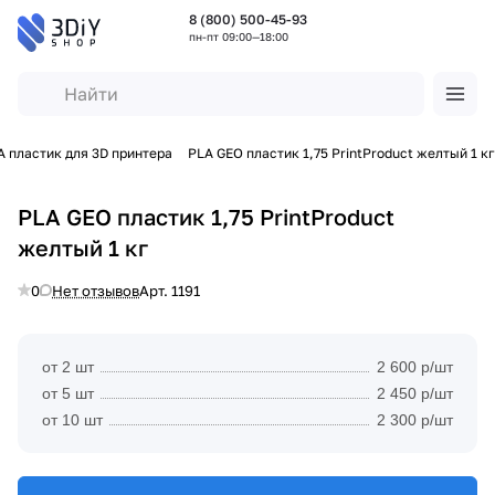
8 (800) 500-45-93
пн-пт 09:00—18:00
A пластик для 3D принтера
PLA GEO пластик 1,75 PrintProduct желтый 1 кг
PLA GEO пластик 1,75 PrintProduct
желтый 1 кг
0
Нет отзывов
Арт.
1191
от 2 шт
2 600 р/шт
от 5 шт
2 450 р/шт
от 10 шт
2 300 р/шт