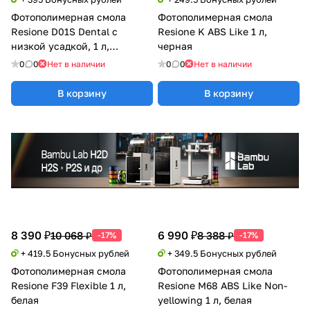
Фотополимерная смола
Фотополимерная смола
Resione D01S Dental с
Resione K ABS Like 1 л,
низкой усадкой, 1 л,
черная
натуральный
0
0
Нет в наличии
0
0
Нет в наличии
В корзину
В корзину
8 390 ₽
6 990 ₽
10 068 ₽
8 388 ₽
-17%
-17%
+ 419.5 Бонусных рублей
+ 349.5 Бонусных рублей
Фотополимерная смола
Фотополимерная смола
Resione F39 Flexible 1 л,
Resione M68 ABS Like Non-
белая
yellowing 1 л, белая