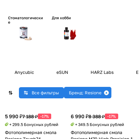
Стоматологически
Для хобби
е
Anycubic
eSUN
HARZ Labs
E
Все фильтры
Бренд: Resione
5 990 ₽
6 990 ₽
7 188 ₽
8 388 ₽
-17%
-17%
+ 299.5 Бонусных рублей
+ 349.5 Бонусных рублей
Фотополимерная смола
Фотополимерная смола
Resione Tough74
Resione M70 High Precision 1