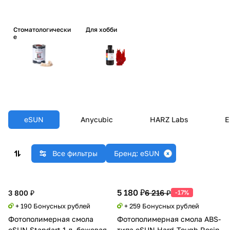
Стоматологически
Для хобби
е
eSUN
Anycubic
HARZ Labs
E
Все фильтры
Бренд: eSUN
5 180 ₽
6 216 ₽
3 800 ₽
-17%
+ 190 Бонусных рублей
+ 259 Бонусных рублей
Фотополимерная смола
Фотополимерная смола ABS-
eSUN Standart 1 л, бежевая
типа eSUN Hard-Tough Resin