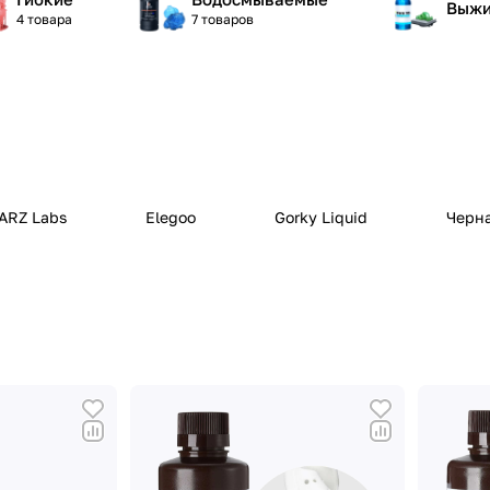
Выжи
4 товара
7 товаров
ARZ Labs
Elegoo
Gorky Liquid
Черн