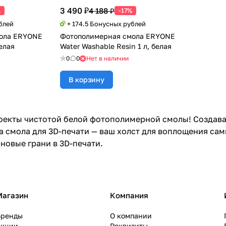
3 490 ₽
4 188 ₽
%
-17%
блей
+ 174.5 Бонусных рублей
ола ERYONE
Фотополимерная смола ERYONE
белая
Water Washable Resin 1 л, белая
0
0
Нет в наличии
В корзину
оекты чистотой белой фотополимерной смолы! Создава
а смола для 3D-печати — ваш холст для воплощения с
 новые грани в 3D-печати.
Магазин
Компания
Бренды
О компании
Акции
Реквизиты