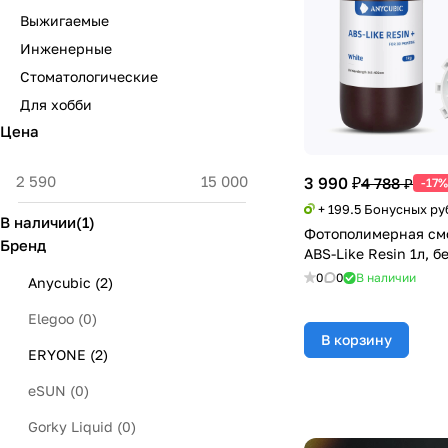
Выжигаемые
Инженерные
Стоматологические
Для хобби
Цена
3 990 ₽
4 788 ₽
-17%
+ 199.5 Бонусных ру
В наличии
(
1
)
Фотополимерная см
Бренд
ABS-Like Resin 1л, б
0
0
В наличии
Anycubic
(
2
)
Elegoo
(
0
)
В корзину
ERYONE
(
2
)
eSUN
(
0
)
Gorky Liquid
(
0
)