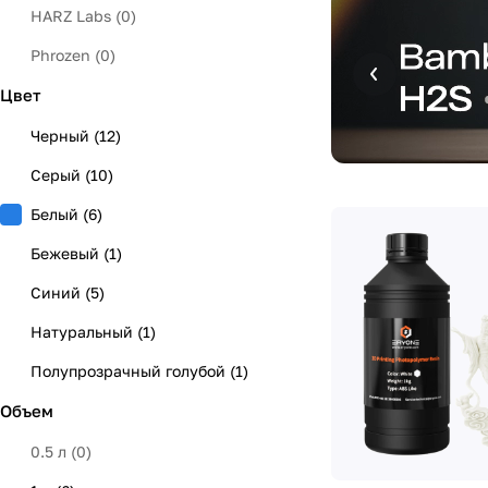
HARZ Labs
(
0
)
Phrozen
(
0
)
Цвет
Resione
(
2
)
YouSu
(
0
)
Черный
(
12
)
Серый
(
10
)
Белый
(
6
)
Бежевый
(
1
)
Синий
(
5
)
Натуральный
(
1
)
Полупрозрачный голубой
(
1
)
Объем
Полупрозрачный красный
(
1
)
Полупрозрачный зеленый
(
1
)
0.5 л
(
0
)