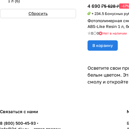
Телесный
(
1
)
1 л
(
6
)
4 690 ₽
5 628 ₽
-17
Голубой
(
1
)
Сбросить
+ 234.5 Бонусных ру
Фотополимерная см
Персиковый
(
1
)
ABS-Like Resin 1 л, 
Полупрозрачный желтый
(
1
)
0
0
Нет в наличии
А1-А2
(
2
)
В корзину
А2
(
2
)
А3
(
2
)
Осветите свои пр
Фиолетовый
(
1
)
белым цветом. Эт
смолу и откройте
Прозрачный
(
5
)
Розовый
(
2
)
Связаться с нами
8 (800) 500-45-93
info@3d-diy.ru
— отдел продаж