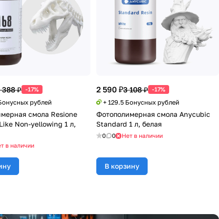
2 590 ₽
 388 ₽
3 108 ₽
-17%
-17%
 Бонусных рублей
+ 129.5 Бонусных рублей
мерная смола Resione
Фотополимерная смола Anycubic
ike Non-yellowing 1 л,
Standard 1 л, белая
0
0
Нет в наличии
т в наличии
ину
В корзину