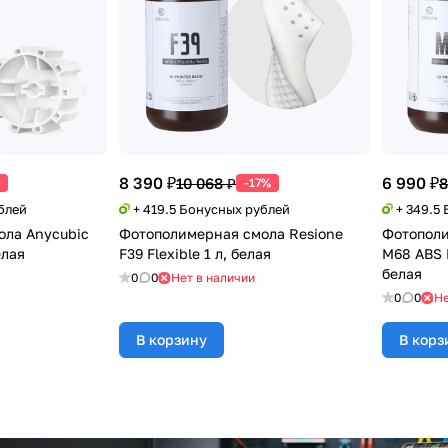
8 390 ₽
6 990 ₽
10 068 ₽
8
-17%
блей
+ 419.5 Бонусных рублей
+ 349.5
ола Anycubic
Фотополимерная смола Resione
Фотополи
елая
F39 Flexible 1 л, белая
M68 ABS L
белая
0
0
Нет в наличии
0
0
Не
В корзину
В корз