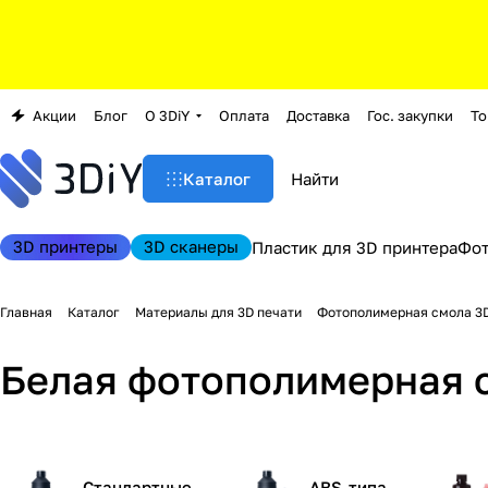
Акции
Блог
О 3DiY
Оплата
Доставка
Гос. закупки
То
Каталог
3D принтеры
3D сканеры
Пластик для 3D принтера
Фо
Главная
Каталог
Материалы для 3D печати
Фотополимерная смола 3
Белая фотополимерная 
Стандартные
ABS-типа