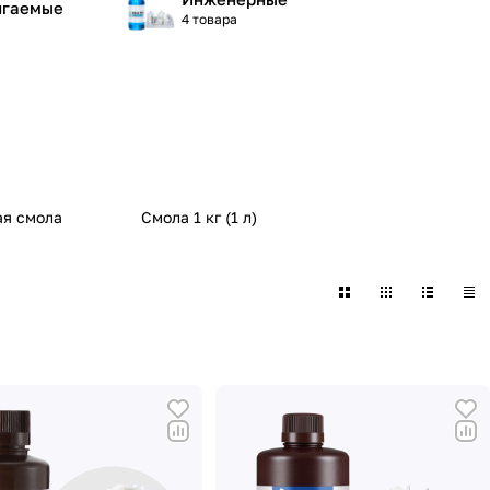
гаемые
4 товара
ая смола
Смола 1 кг (1 л)