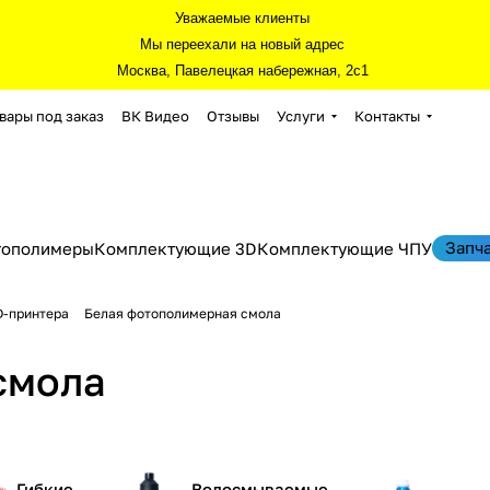
Уважаемые клиенты
Мы переехали на новый адрес
Москва, Павелецкая набережная, 2с1
вары под заказ
ВК Видео
Отзывы
Услуги
Контакты
Запч
тополимеры
Комплектующие 3D
Комплектующие ЧПУ
D-принтера
Белая фотополимерная смола
смола
Гибкие
Водосмываемые