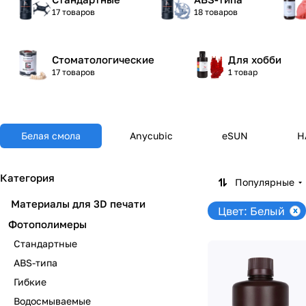
17 товаров
18 товаров
Стоматологические
Для хобби
17 товаров
1 товар
Белая смола
Anycubic
eSUN
H
Категория
Популярные
Материалы для 3D печати
Цвет: Белый
Фотополимеры
Стандартные
ABS-типа
Гибкие
Водосмываемые