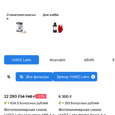
Стоматологически
Для хобби
е
HARZ Labs
Anycubic
eSUN
E
Все фильтры
Бренд: HARZ Labs
12 290 ₽
14 748 ₽
-17%
6 300 ₽
+ 614.5 Бонусных рублей
+ 315 Бонусных рублей
Фотополимерная смола
Фотополимерная смола
HARZ Labs Industrial ABS 1 л,
HARZ Labs Model Resin 1 л,