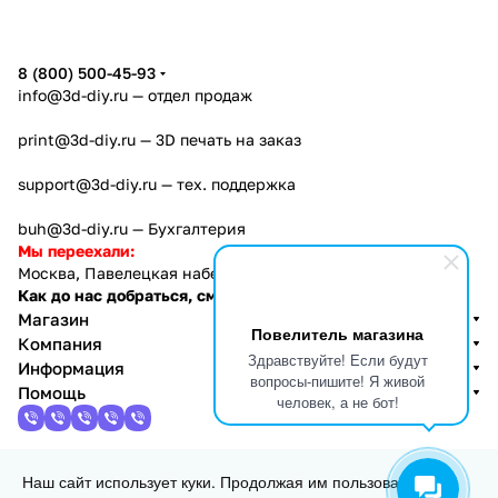
8 (800) 500-45-93
info@3d-diy.ru
— отдел продаж
print@3d-diy.ru
— 3D печать на заказ
support@3d-diy.ru
— тех. поддержка
buh@3d-diy.ru
— Бухгалтерия
Мы переехали:
Москва, Павелецкая набережная, 2с1
Как до нас добраться, см. тут
Магазин
Повелитель магазина
Компания
Здравствуйте! Если будут
Информация
вопросы-пишите! Я живой
Помощь
человек, а не бот!
Наш сайт использует куки. Продолжая им пользоваться, вы
2013 - 2026 © 3DiY (Тридиай) - интернет-магазин