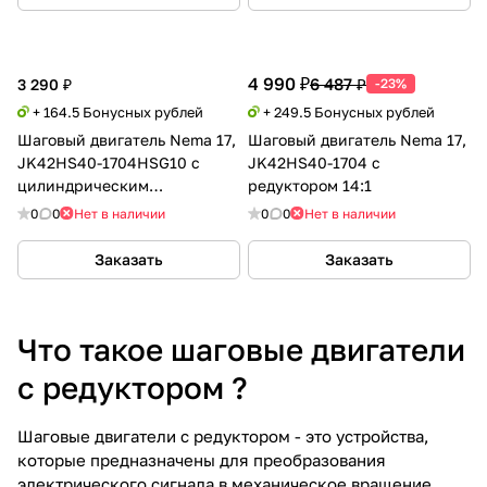
4 990 ₽
6 487 ₽
3 290 ₽
-23%
+ 164.5 Бонусных рублей
+ 249.5 Бонусных рублей
Шаговый двигатель Nema 17,
Шаговый двигатель Nema 17,
JK42HS40-1704HSG10 c
JK42HS40-1704 с
цилиндрическим
редуктором 14:1
редуктором 1:10
0
0
Нет в наличии
0
0
Нет в наличии
Заказать
Заказать
Что такое шаговые двигатели
с редуктором ?
Шаговые двигатели с редуктором - это устройства,
которые предназначены для преобразования
электрического сигнала в механическое вращение.