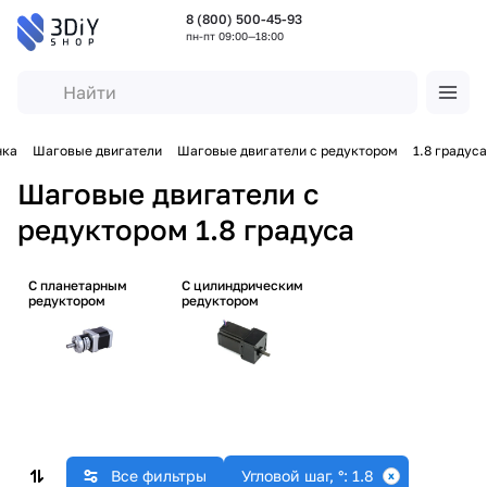
8 (800) 500-45-93
пн-пт 09:00—18:00
нка
Шаговые двигатели
Шаговые двигатели с редуктором
1.8 градуса
Шаговые двигатели с
редуктором 1.8 градуса
C планетарным
C цилиндрическим
редуктором
редуктором
Все фильтры
Угловой шаг, °: 1.8