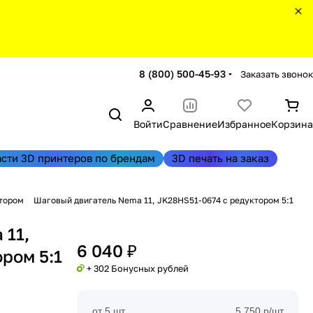
8 (800) 500-45-93
Заказать звонок
Войти
Сравнение
Избранное
Корзина
асти 3D принтеров по брендам
3D печать на заказ
тором
Шаговый двигатель Nema 11, JK28HS51-0674 с редуктором 5:1
 11,
6 040 ₽
ром 5:1
+ 302 Бонусных рублей
от 5 шт
5 750 р/шт