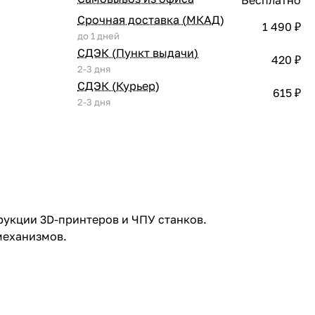
Срочная доставка (МКАД)
1 490 ₽
до 1 дней
СДЭК (Пункт выдачи)
420 ₽
2-3 дня
СДЭК (Курьер)
615 ₽
2-3 дня
рукции 3D-принтеров и ЧПУ станков.
механизмов.