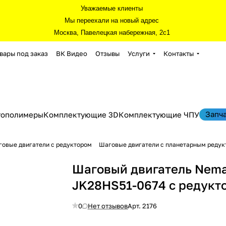
Уважаемые клиенты
Мы переехали на новый адрес
Москва, Павелецкая набережная, 2с1
вары под заказ
ВК Видео
Отзывы
Услуги
Контакты
Запч
тополимеры
Комплектующие 3D
Комплектующие ЧПУ
овые двигатели с редуктором
Шаговые двигатели с планетарным редук
Шаговый двигатель Nema
JK28HS51-0674 с редукто
0
Нет отзывов
Арт.
2176