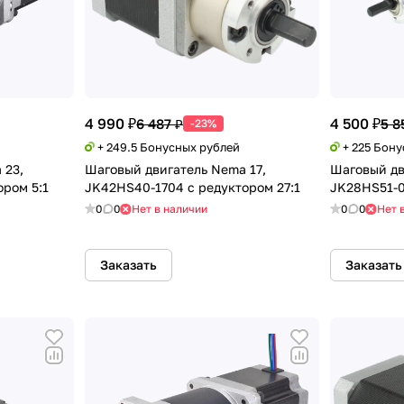
4 990 ₽
4 500 ₽
6 487 ₽
5 8
-23%
+ 249.5 Бонусных рублей
+ 225 Бон
 23,
Шаговый двигатель Nema 17,
Шаговый дв
ором 5:1
JK42HS40-1704 с редуктором 27:1
JK28HS51-0
0
0
Нет в наличии
0
0
Нет 
Заказать
Заказать