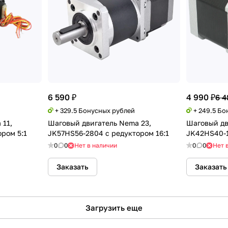
6 590 ₽
4 990 ₽
6 4
+ 329.5 Бонусных рублей
+ 249.5 Б
 11,
Шаговый двигатель Nema 23,
Шаговый дв
ром 5:1
JK57HS56-2804 с редуктором 16:1
JK42HS40-1
0
0
Нет в наличии
0
0
Нет 
Заказать
Заказать
Загрузить еще