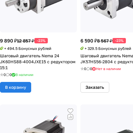
9 890 ₽
6 590 ₽
12 857 ₽
8 567 ₽
-23%
-23%
+ 494.5 Бонусных рублей
+ 329.5 Бонусных рублей
Шаговый двигатель Nema 24
Шаговый двигатель Nema
JK60HS88-4004JXE15 с редуктором
JK57HS56-2804 с редукт
15:1
0
0
Нет в наличии
0
0
В наличии
В корзину
Заказать