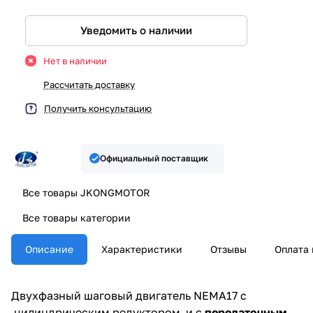
Уведомить о наличии
Нет в наличии
Рассчитать доставку
Получить консультацию
Официальный поставщик
Все товары JKONGMOTOR
Все товары категории
Описание
Характеристики
Отзывы
Оплата 
Двухфазный шаговый двигатель NEMA17 с
цилиндрическим редуктором и с
передаточным