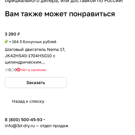
официального дилера, или доставкой по России!
Вам также может понравиться
3 290 ₽
+ 164.5 Бонусных рублей
Шаговый двигатель Nema 17,
JK42HS40-1704HSG10 c
цилиндрическим
редуктором 1:10
0
0
Нет в наличии
Заказать
Назад к списку
8 (800) 500-45-93
info@3d-diy.ru
— отдел продаж